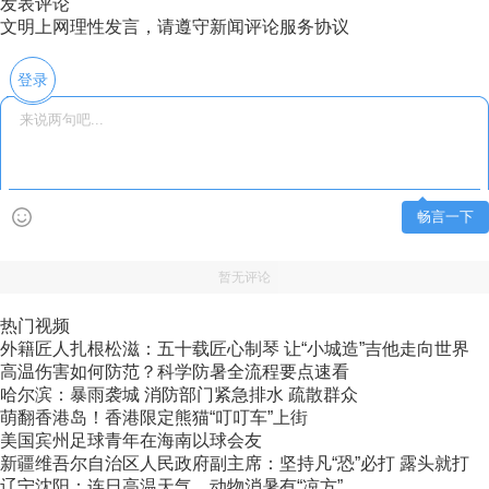
发表评论
文明上网理性发言，请遵守新闻评论服务协议
登录
畅言一下
暂无评论
热门视频
外籍匠人扎根松滋：五十载匠心制琴 让“小城造”吉他走向世界
高温伤害如何防范？科学防暑全流程要点速看
哈尔滨：暴雨袭城 消防部门紧急排水 疏散群众
萌翻香港岛！香港限定熊猫“叮叮车”上街
美国宾州足球青年在海南以球会友
新疆维吾尔自治区人民政府副主席：坚持凡“恐”必打 露头就打
辽宁沈阳：连日高温天气，动物消暑有“凉方”