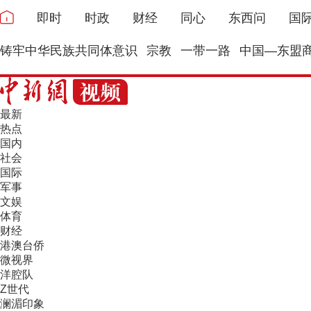
即时
时政
财经
同心
东西问
国
铸牢中华民族共同体意识
宗教
一带一路
中国—东盟
最新
热点
国内
社会
国际
军事
文娱
体育
财经
港澳台侨
微视界
洋腔队
Z世代
澜湄印象