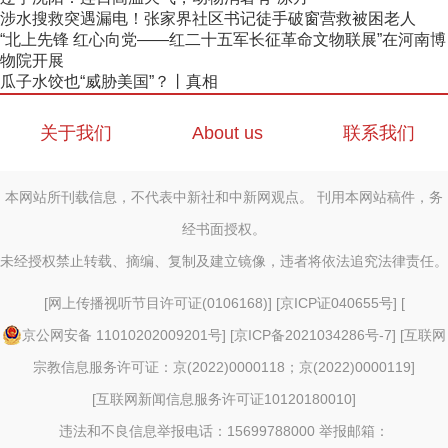
涉水搜救突遇漏电！张家界社区书记徒手破窗营救被困老人
“北上先锋 红心向党——红二十五军长征革命文物联展”在河南博
物院开展
瓜子水饺也“威胁美国”？丨真相
关于我们
About us
联系我们
本网站所刊载信息，不代表中新社和中新网观点。 刊用本网站稿件，务
经书面授权。
未经授权禁止转载、摘编、复制及建立镜像，违者将依法追究法律责任。
[
网上传播视听节目许可证(0106168)
] [
京ICP证040655号
] [
京公网安备 11010202009201号
] [
京ICP备2021034286号-7
] [
互联网
宗教信息服务许可证：京(2022)0000118；京(2022)0000119
]
[
互联网新闻信息服务许可证10120180010
]
违法和不良信息举报电话：15699788000 举报邮箱：