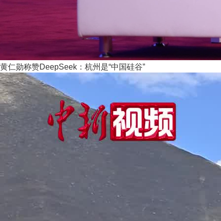
黄仁勋称赞DeepSeek：杭州是“中国硅谷”