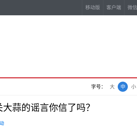
移动版
客户端
微
字号：
大
中
小
关大蒜的谣言你信了吗？
动