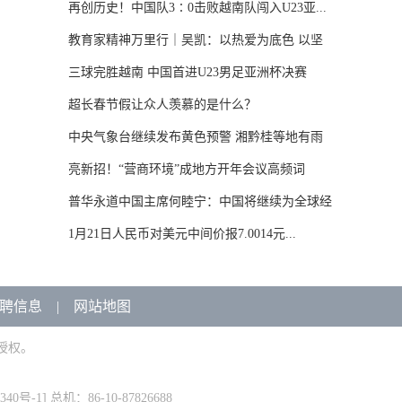
再创历史！中国队3∶0击败越南队闯入U23亚...
教育家精神万里行｜吴凯：以热爱为底色 以坚
守...
三球完胜越南 中国首进U23男足亚洲杯决赛
超长春节假让众人羡慕的是什么？
中央气象台继续发布黄色预警 湘黔桂等地有雨
雪...
亮新招！“营商环境”成地方开年会议高频词
普华永道中国主席何睦宁：中国将继续为全球经
济...
1月21日人民币对美元中间价报7.0014元...
聘信息
|
网站地图
授权。
340号-1
] 总机：86-10-87826688