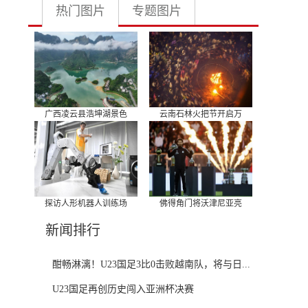
热门图片
专题图片
广西凌云县浩坤湖景色
云南石林火把节开启万
探访人形机器人训练场
佛得角门将沃津尼亚亮
新闻排行
酣畅淋漓！U23国足3比0击败越南队，将与日...
U23国足再创历史闯入亚洲杯决赛