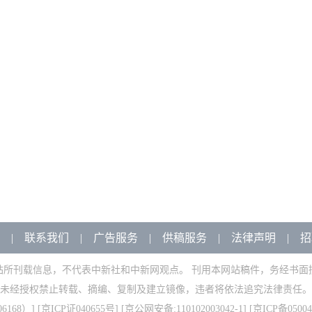
|
联系我们
|
广告服务
|
供稿服务
|
法律声明
|
招
站所刊载信息，不代表中新社和中新网观点。 刊用本网站稿件，务经书面
未经授权禁止转载、摘编、复制及建立镜像，违者将依法追究法律责任。
168）
] [
京ICP证040655号
] [京公网安备:110102003042-1] [
京ICP备05004