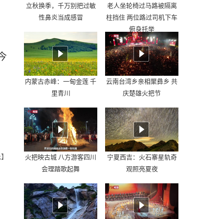
立秋换季，千万别把过敏
老人坐轮椅过马路被隔离
性鼻炎当成感冒
柱挡住 两位路过司机下车
俯身托举
今
内蒙古赤峰：一甸金莲 千
云南台湾乡亲相聚彝乡 共
里青川
庆楚雄火把节
元】
火把映古城 八方游客四川
宁夏西吉：火石寨星轨奇
会理踏歌起舞
观照亮夏夜