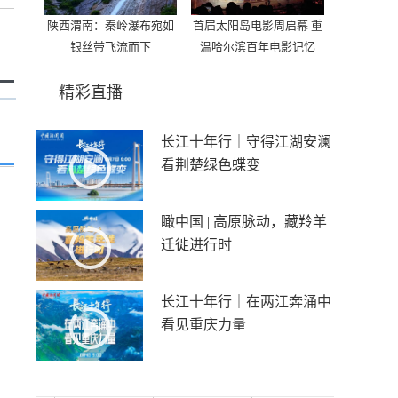
陕西渭南：秦岭瀑布宛如
首届太阳岛电影周启幕 重
银丝带飞流而下
温哈尔滨百年电影记忆
精彩直播
长江十年行｜守得江湖安澜
看荆楚绿色蝶变
瞰中国 | 高原脉动，藏羚羊
迁徙进行时
长江十年行｜在两江奔涌中
看见重庆力量