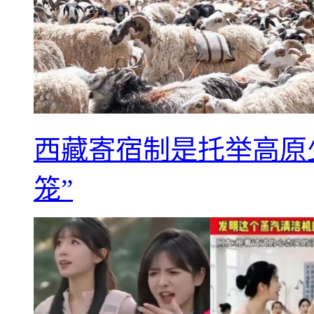
西藏寄宿制是托举高原
笼”