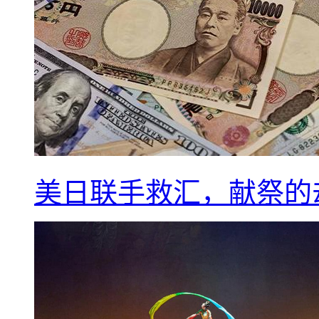
美日联手救汇，献祭的