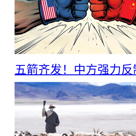
五箭齐发！中方强力反