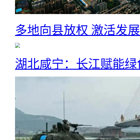
多地向县放权 激活发
湖北咸宁：长江赋能绿