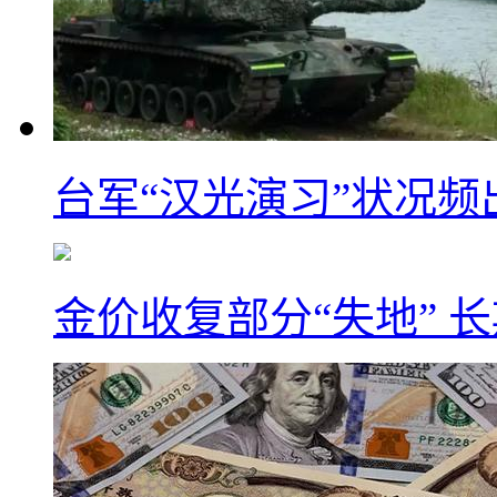
台军“汉光演习”状况频
金价收复部分“失地” 