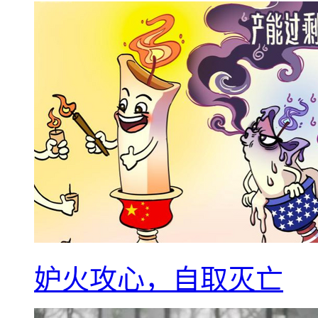
妒火攻心，自取灭亡