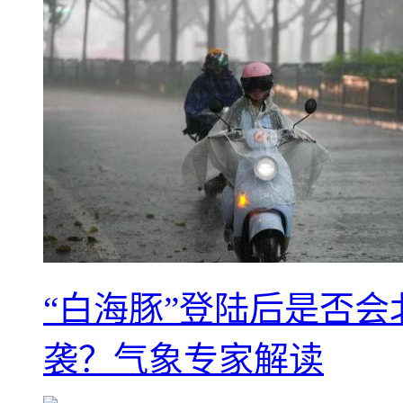
“白海豚”登陆后是否会
袭？气象专家解读