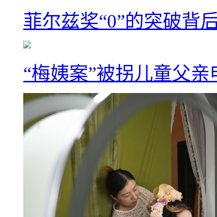
菲尔兹奖“0”的突破背
“梅姨案”被拐儿童父