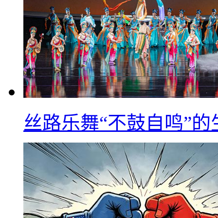
丝路乐舞“不鼓自鸣”