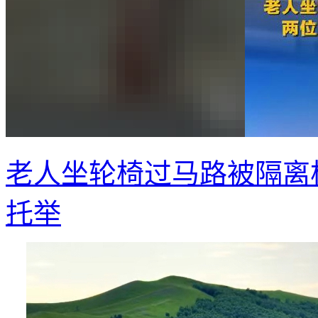
老人坐轮椅过马路被隔离
托举