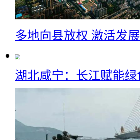
多地向县放权 激活发
湖北咸宁：长江赋能绿