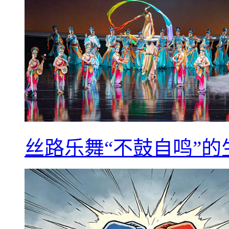
丝路乐舞“不鼓自鸣”