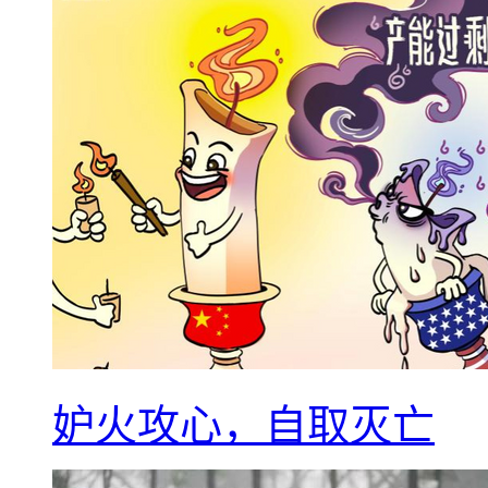
妒火攻心，自取灭亡