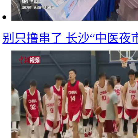
别只撸串了 长沙“中医夜