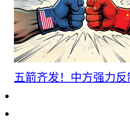
五箭齐发！中方强力反