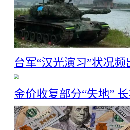
台军“汉光演习”状况频
金价收复部分“失地” 