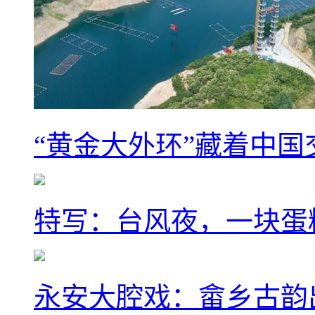
“黄金大外环”藏着中
特写：台风夜，一块蛋
永安大腔戏：畲乡古韵