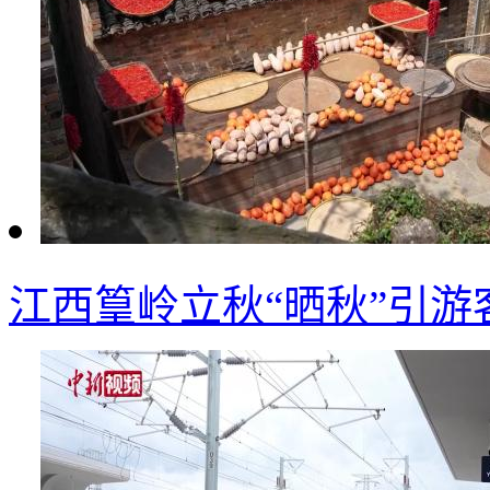
江西篁岭立秋“晒秋”引游