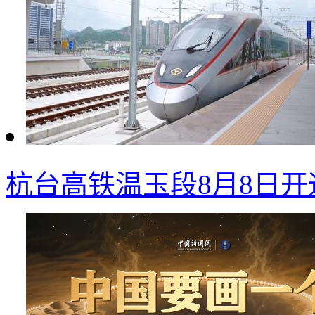
杭台高铁温玉段8月8日开