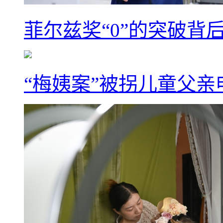
菲尔兹奖“0”的突破背
“梅姨案”被拐儿童父