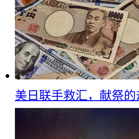
美日联手救汇，献祭的