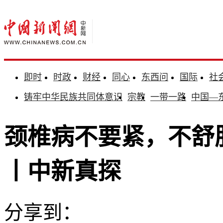
即时
时政
财经
同心
东西问
国际
社
铸牢中华民族共同体意识
宗教
一带一路
中国—
颈椎病不要紧，不舒
丨中新真探
分享到：