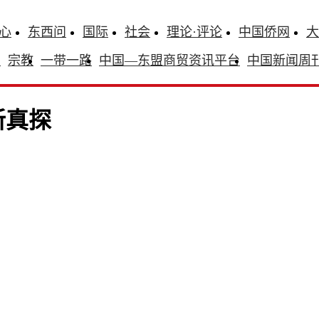
心
东西问
国际
社会
理论·评论
中国侨网
大
识
宗教
一带一路
中国—东盟商贸资讯平台
中国新闻周
新真探