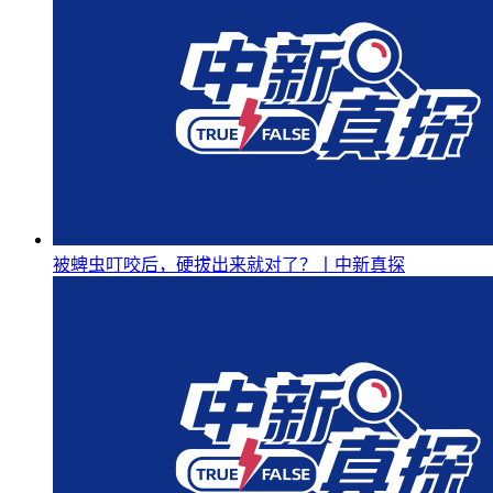
被蜱虫叮咬后，硬拔出来就对了？丨中新真探