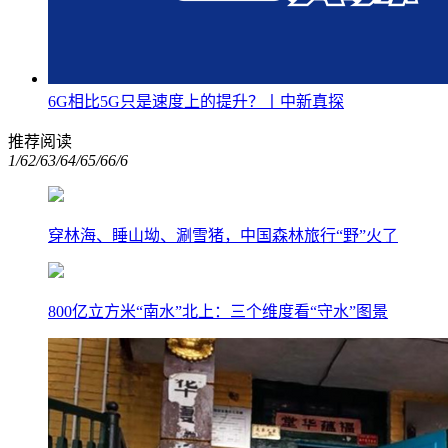
6G相比5G只是速度上的提升？丨中新真探
推荐阅读
1/6
2/6
3/6
4/6
5/6
6/6
穿林海、睡山坳、涮雪猪，中国森林旅行“野”火了
800亿立方米“南水”北上：三个维度看“守水”图景