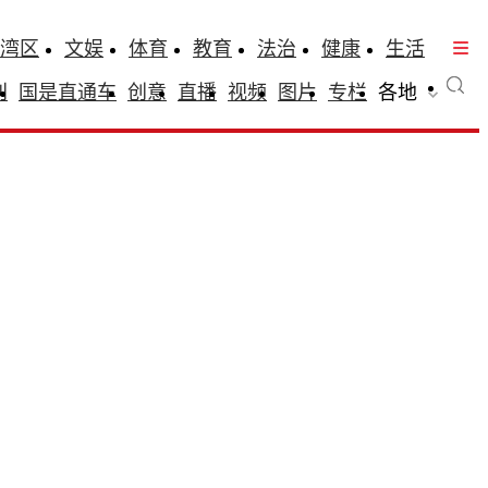
湾区
文娱
体育
教育
法治
健康
生活
刊
国是直通车
创意
直播
视频
图片
专栏
各地