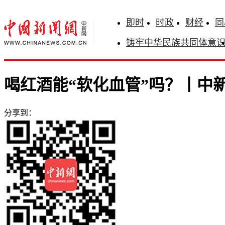
即时
时政
财经
同
铸牢中华民族共同体意
喝红酒能“软化血管”吗？丨中
分享到：