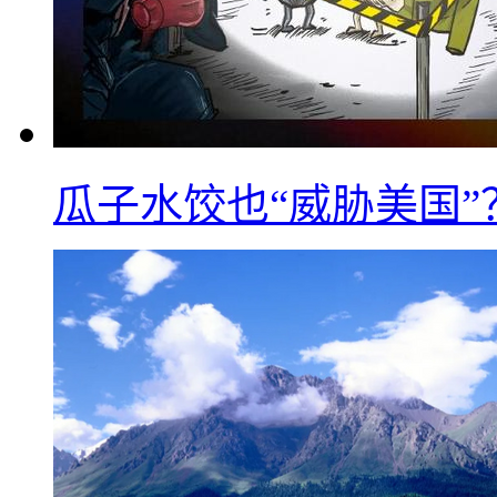
瓜子水饺也“威胁美国”