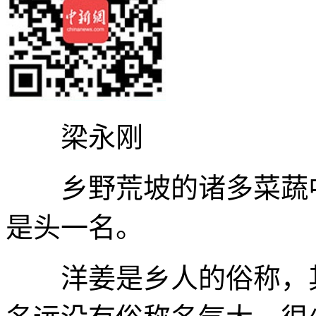
梁永刚
乡野荒坡的诸多菜蔬中
是头一名。
洋姜是乡人的俗称，其