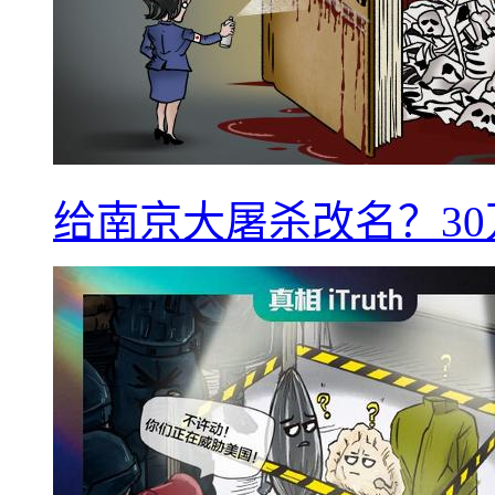
给南京大屠杀改名？3