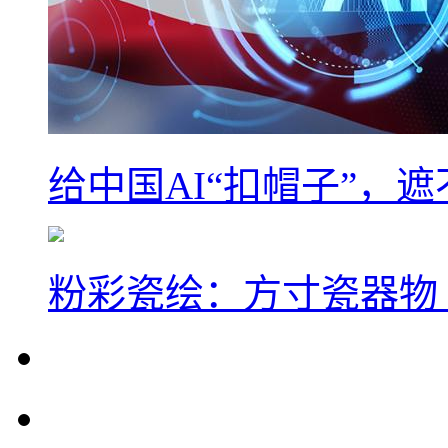
给中国AI“扣帽子”，
粉彩瓷绘：方寸瓷器物