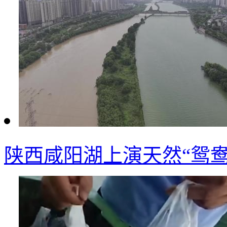
陕西咸阳湖上演天然“鸳鸯