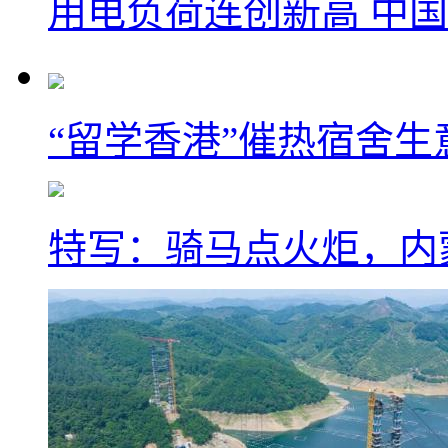
用电负荷连创新高 中国
“留学香港”催热宿舍生
特写：骑马点火炬，内