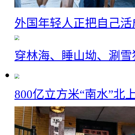
外国年轻人正把自己活成
穿林海、睡山坳、涮雪
800亿立方米“南水”北