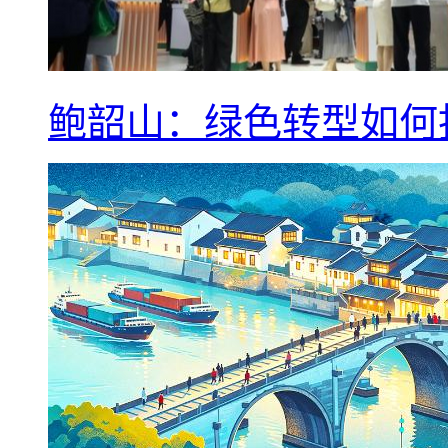
鲍韶山：绿色转型如何