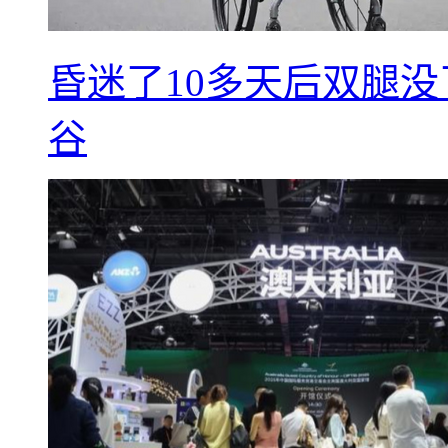
昏迷了10多天后双腿没
谷