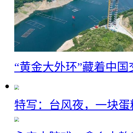
“黄金大外环”藏着中
特写：台风夜，一块蛋