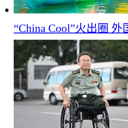
“China Cool”火