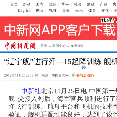
首页
滚动
国内
国际
军事
社会
财经
产经
房
|
|
|
|
|
|
|
|
English
图片
视频
直播
娱乐
体育
文化
|
|
|
|
|
|
|
首页
→
新闻中心
→
军事新闻
“辽宁舰”进行歼—15起降训练 
2012年11月25日 09:40 来源：
中国新闻网
参与互动(
0
)
中新社
北京11月25日电 中国第
舰”交接入列后，海军官兵顺利进行了
降飞行训练。航母平台和飞机的技术
验证，舰机适配性能良好，达到了设