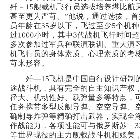
歼－15舰载机飞行员选拔培养堪比航
甚至更为严苛。”他说，通过选拔，首
员年龄在35岁以下，飞过至少5个机
过1000小时，其中3代战机飞行时间超
多次参加过军兵种联演联训、重大演
机飞行员的身体素质、心理素质的考
苛来形容。
歼—15飞机是中国自行设计研制
途战斗机，具有完全的自主知识产权
径大、机动性好、载弹量多等特点，
任务携带多型反舰导弹、空空导弹、
确制导炸弹等精确打击武器，实现全
作战能力，各项性能可与俄罗斯苏－33
等世界现役的主力舰载战斗机相媲美