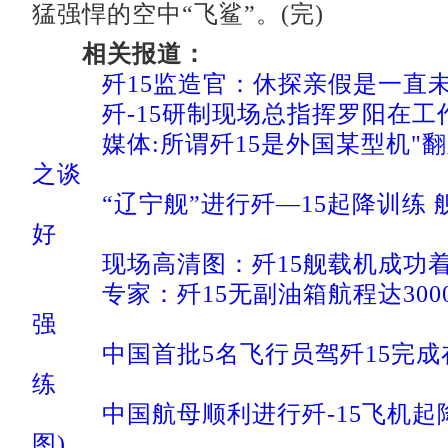
猛强悍的空中“飞鲨”。(完)
相关报道：
歼15监造官：休探亲假是一直
歼-15研制现场总指挥罗阳在
媒体:所谓歼15是外国某型机"
之谈
“辽宁舰”进行歼—15起降训练
好
现场高清图：歼15舰载机成功
专家：歼15无副油箱航程达300
强
中国首批5名飞行员驾歼15完
练
中国航母顺利进行歼-15飞机起
图)