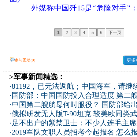
外媒称中国歼15是“危险对手”
1
2
3
4
5
6
下一页
参与互动(
0
)
更多
>军事新闻精选：
·
81192，已无法返航；中国海军，请继
·
国防部：中国国防投入合理适度
第二
·
中国第二艘航母何时服役？ 国防部给
·
俄拟研发无人版T-90坦克 较美欧同类武
·
足不出户的紫禁卫士：不少人连毛主席
·
2019军队文职人员招考今起报名 怎么