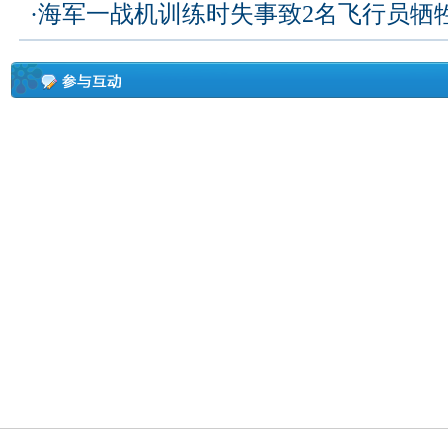
·
海军一战机训练时失事致2名飞行员牺牲