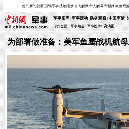
首页
|
新闻
|
社区
|
国际
|
军事
|
法治
|
港澳
|
台湾
|
侨网
|
华人
|
侨界
|
华报
|
华教
|
财经
|
军事图库
军事滚动
防务观察
中国军情
|
|
|
|
你的位置：
军事频道
>
军事图库>
高清图
为部署做准备：美军鱼鹰战机航母