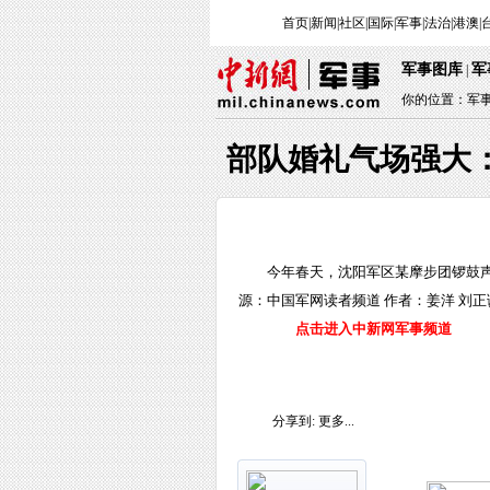
首页
|
新闻
|
社区
|
国际
|
军事
|
法治
|
港澳
|
军事图库
军
|
你的位置：
军
部队婚礼气场强大
今年春天，沈阳军区某摩步团锣鼓声
源：中国军网读者频道 作者：姜洋 刘正
点击进入中新网军事频道
分享到:
更多...