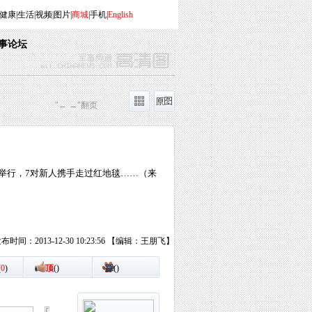
健康
|
生活
|
视频
|
图片
|
商城
|
手机
|
English
事论坛
"← →"翻页
举行，7对新人携手走过红地毯……（来
布时间：2013-12-30 10:23:56 【编辑：王朋飞】
(
0
)
顶
(
)
踩
(
)