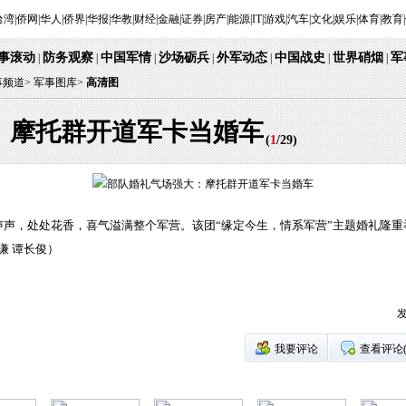
台湾
|
侨网
|
华人
|
侨界
|
华报
|
华教
|
财经
|
金融
|
证券
|
房产
|
能源
|
IT
|
游戏
|
汽车
|
文化
|
娱乐
|
体育
|
教育
|
事滚动
防务观察
中国军情
沙场砺兵
外军动态
中国战史
世界硝烟
军
|
|
|
|
|
|
|
事频道
>
军事图库>
高清图
：摩托群开道军卡当婚车
(
1
/
29
)
声，处处花香，喜气溢满整个军营。该团“缘定今生，情系军营”主题婚礼隆重
谦 谭长俊）
发
我要评论
查看评论