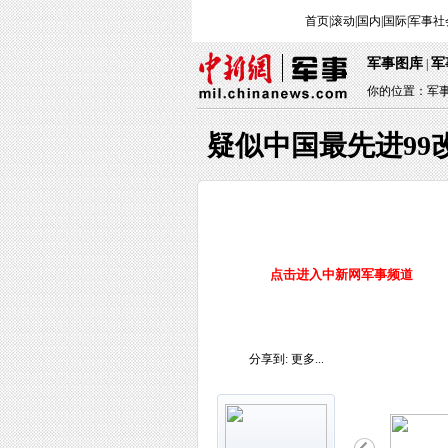
首页
|
滚动
|
国内
|
国际
|
军事
社
军事图库
军
|
你的位置：
军
疑似中国最先进99
点击进入中新网军事频道
分享到:
更多...