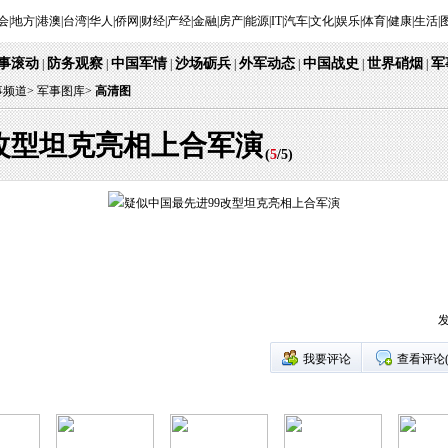
会
|
地方
|
港澳
|
台湾
|
华人
|
侨网
|
财经
|
产经
|
金融
|
房产
|
能源
|
IT
|
汽车
|
文化
|
娱乐
|
体育
|
健康
|
生活
|
事滚动
防务观察
中国军情
沙场砺兵
外军动态
中国战史
世界硝烟
军
|
|
|
|
|
|
|
事频道
>
军事图库>
高清图
改型坦克亮相上合军演
(
5
/
5
)
发
我要评论
查看评论