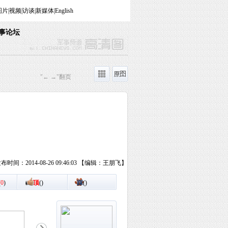
图片
|
视频
|
访谈
|
新媒体
|
English
事论坛
"← →"翻页
布时间：2014-08-26 09:46:03 【编辑：王朋飞】
(
0
)
顶
(
)
踩
(
)