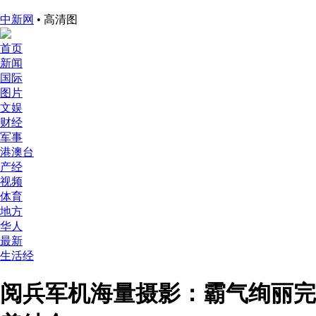
中新网
• 高清图
首页
新闻
国际
图片
文娱
财经
军事
港澳台
产经
视频
体育
地方
华人
最新
生活经
阅兵军机海量摄影：霸气绚丽完