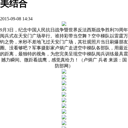
美结合
2015-09-08 14:34
9月3日，纪念中国人民抗日战争暨世界反法西斯战争胜利70周年
阅兵式在天安门广场举行。谁持彩带当空舞？空中梯队以雷霆万
钧之势，米秒不差地飞过天安门广场，其壮观照片当日刷爆朋友
圈。没看够吧？军事摄影家卢炳广走进空中梯队各部队，用最近
的距离，最独特的视角，为您完美呈现空中梯队阅兵训练最具震
撼力瞬间。微距看战鹰，感觉真给力！（卢炳广 兵者 来源：国
防部网）