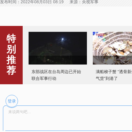
发布时间：2022年08月03日 08:19 来源：央视军事
特
别
推
荐
东部战区在台岛周边已开始
满船梭子蟹 “透骨新
联合军事行动
气货”到港了
登录
女孩生命最后捐献器官为5位
贵州榕江2.1万亩
患者带去新生
忙