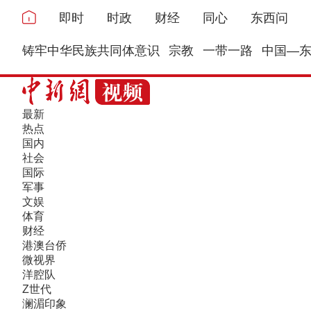
即时
时政
财经
同心
东西问
铸牢中华民族共同体意识
宗教
一带一路
中国—
最新
热点
国内
社会
国际
军事
文娱
体育
财经
港澳台侨
微视界
洋腔队
Z世代
澜湄印象