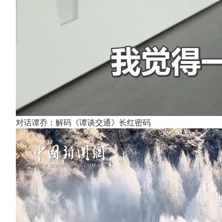
对话谭乔：解码《谭谈交通》长红密码