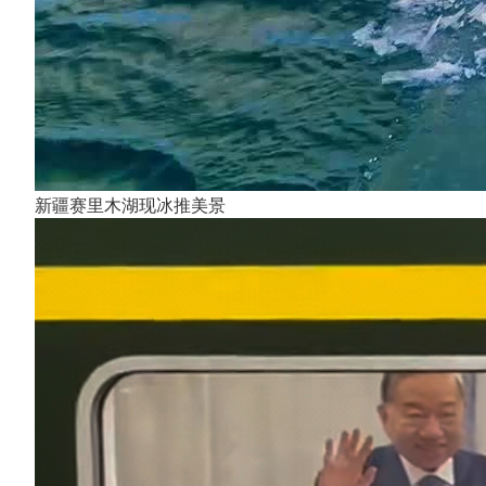
新疆赛里木湖现冰推美景