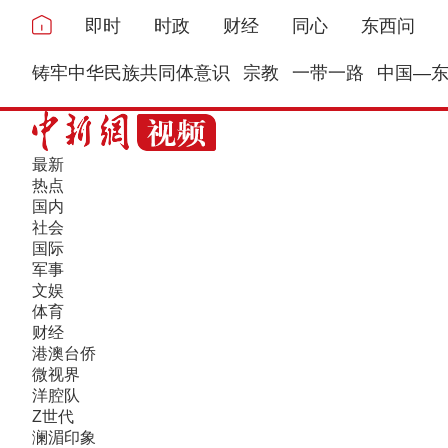
即时
时政
财经
同心
东西问
铸牢中华民族共同体意识
宗教
一带一路
中国—
最新
热点
国内
社会
国际
军事
文娱
体育
财经
港澳台侨
微视界
洋腔队
Z世代
澜湄印象