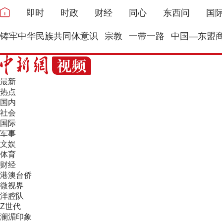
即时
时政
财经
同心
东西问
国
铸牢中华民族共同体意识
宗教
一带一路
中国—东盟
最新
热点
国内
社会
国际
军事
文娱
体育
财经
港澳台侨
微视界
洋腔队
Z世代
澜湄印象