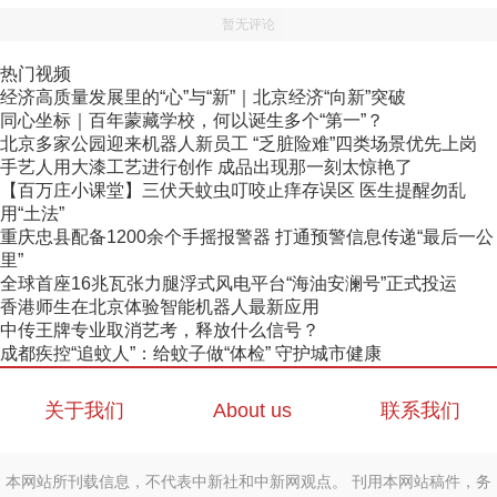
暂无评论
热门视频
经济高质量发展里的“心”与“新”｜北京经济“向新”突破
同心坐标｜百年蒙藏学校，何以诞生多个“第一”？
北京多家公园迎来机器人新员工 “乏脏险难”四类场景优先上岗
手艺人用大漆工艺进行创作 成品出现那一刻太惊艳了
【百万庄小课堂】三伏天蚊虫叮咬止痒存误区 医生提醒勿乱
用“土法”
重庆忠县配备1200余个手摇报警器 打通预警信息传递“最后一公
里”
全球首座16兆瓦张力腿浮式风电平台“海油安澜号”正式投运
香港师生在北京体验智能机器人最新应用
中传王牌专业取消艺考，释放什么信号？
成都疾控“追蚊人”：给蚊子做“体检” 守护城市健康
关于我们
About us
联系我们
本网站所刊载信息，不代表中新社和中新网观点。 刊用本网站稿件，务