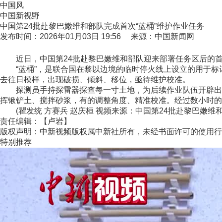
中国风
中国新视野
中国第24批赴黎巴嫩维和部队完成首次“蓝桶”维护作业任务
发布时间：2026年01月03日 19:56 来源：中国新闻网
近日，中国第24批赴黎巴嫩维和部队迎来部署任务区后的首次
“蓝桶”，是联合国在黎以边境的临时停火线上设立的用于标记边
去往日模样，出现破损、倾斜、移位，亟待维护校准。
探测员手持探雷器探查每一寸土地，为后续作业队伍开辟出一
挥锹铲土、搅拌砂浆，有的调整角度、精准校准。经过数小时的
(瞿发统 方赛兵 赵庆桓 视频来源：中国第24批赴黎巴嫩维
责任编辑：【卢岩】
版权声明：中新视频版权属中新社所有，未经书面许可的使用行
特别推荐