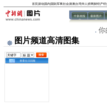
首页
|
滚动
|
国内
|
国际
|
军事
|
社会
|
港澳
|
台湾
|
华人
|
侨网
|
财经
|
产经
|
中新画报
最新图片
你
图片频道高清图集
查看往日回顾