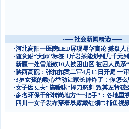
----- 社会新闻精选 -----
·
河北高阳一医院LED屏现辱华言论 嫌疑人
·
随意贴“大师”标签 1斤岩茶能炒到几千元
·
新疆一处雪崩致10人被困山区 被困人员系“
·
陕西高院：张扣扣案二审4月11日开庭 一
·
3岁女孩的暖心举动让家长群炸了：你怎么
·
女子因丈夫“搞暧昧”挥刀怒刺 致其左肾破
·
多名环保干部转岗地方“一把手”：各地重
·
四川一女子发布穿着暴露戴红领巾捕鱼视