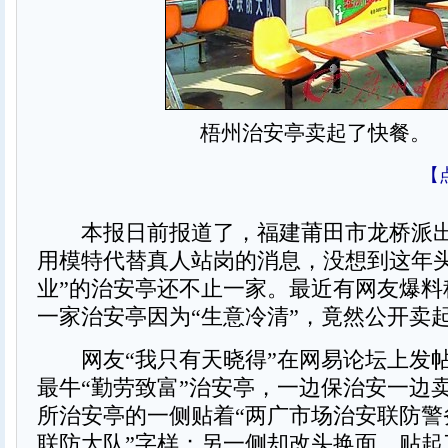
梧州治安亭卖起了快餐。
【
本报日前报道了，福建莆田市龙桥派出
用模特代替真人站岗的消息，没想到这年头
业”的治安亭还不止一家。最近有网友爆料
一家治安亭因为“生意冷清”，竟然公开卖
网友“我只有天晓得”在网易论坛上发
最牛“勤劳致富”治安亭，一边保治安一边
所治安亭的一侧贴着“两广市场治安联防警
联防大队”字样；另一侧却改头换面，贴起