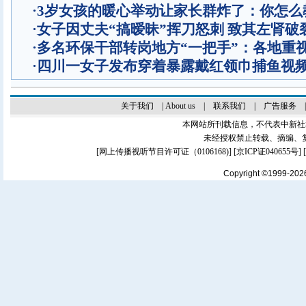
·
3岁女孩的暖心举动让家长群炸了：你怎么
·
女子因丈夫“搞暧昧”挥刀怒刺 致其左肾破
·
多名环保干部转岗地方“一把手”：各地重
·
四川一女子发布穿着暴露戴红领巾捕鱼视
关于我们
|
About us
|
联系我们
|
广告服务
本网站所刊载信息，不代表中新社
未经授权禁止转载、摘编、
[
网上传播视听节目许可证（0106168)
] [
京ICP证040655号
]
Copyright ©1999-20