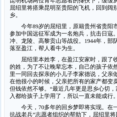
昆明机场两位青年志愿者的搀扶下，缓缓
屈绍里将搭乘昆明至贵阳的飞机，回到阔别
乡。
今年89岁的屈绍里，原籍贵州省贵阳市
参加中国远征军成为一名炮兵，抗击日寇
冲、龙陵、高黎贡山等战役。1944年，部
落至盈江，帮人看牛为生。
屈绍里本姓李，在盈江安家时，跟了收
的姓，为了不让晚辈忘本，自己的孩子依
里一同回去探亲的小儿子李家德说，父亲
在他很小的时候，父亲把所有的家产都变
但钱依然不够。“最近几年更是思乡心切，
入都给孩子上学用了，所以一直未能成行。
今天，70多年的回乡梦即将实现。在一
抗战老兵”志愿者组织的帮助下，屈绍里将