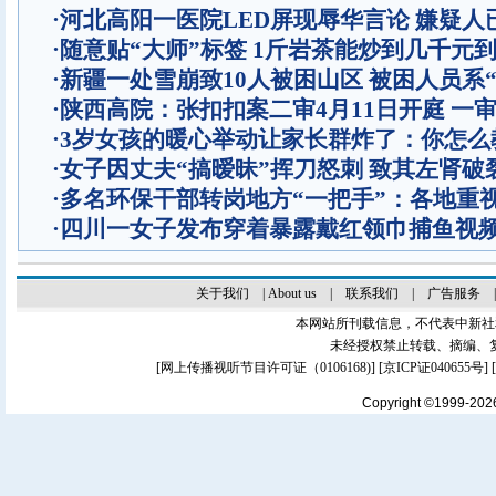
·
河北高阳一医院LED屏现辱华言论 嫌疑人
·
随意贴“大师”标签 1斤岩茶能炒到几千元
·
新疆一处雪崩致10人被困山区 被困人员系“
·
陕西高院：张扣扣案二审4月11日开庭 一
·
3岁女孩的暖心举动让家长群炸了：你怎么
·
女子因丈夫“搞暧昧”挥刀怒刺 致其左肾破
·
多名环保干部转岗地方“一把手”：各地重
·
四川一女子发布穿着暴露戴红领巾捕鱼视
关于我们
|
About us
|
联系我们
|
广告服务
本网站所刊载信息，不代表中新社
未经授权禁止转载、摘编、
[
网上传播视听节目许可证（0106168)
] [
京ICP证040655号
]
Copyright ©1999-20