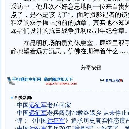
采访中，他几次不好意思地问一位来自贵州
点了，是不是该飞了”。面对摄影记者的镜
粗糙的双手摆正胸前的勋章，其实他不知
愿者们设计的抗日战争胜利65周年纪念章
在昆明机场的贵宾休息室，屈绍里双手
静地望着远方沉思，仿佛在期待着什么......
分享按钮
参与互动(
0
)
相关新闻:
·
中国
远征军
老兵回家
·
中国
远征军
老兵阔别70载终返乡 从未停止
·
评：《中国
远征军
》追求历史真实性态度
·
中国
远征军
老兵70年"樟树情"：你老了，