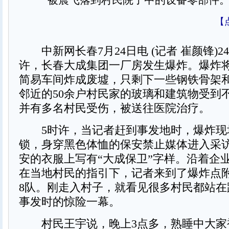
被震飞落到村民院子中的设备零部件。
【
中新网长春7月24日电 (记者 崔颜锋)24
许，长春大成集团一厂房发生爆炸。爆炸
简易车间炸成废墟，只剩下一些钢铁骨架
邻近的50余户村民家的玻璃和建筑物受到
并有多名村民受伤，被送往医院治疗。
5时许，当记者赶到事发地时，爆炸现
锁，身穿黑色体恤的保安禁止媒体进入采
安的衣服上写有“大成保卫”字样。沿着企
在当地村民的指引下，记者来到了爆炸点
8队。刚走入村子，就看见很多村民都站在
事发时的惊险一幕。
村民王宇说，晚上3点多，熟睡中大家