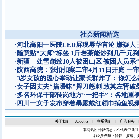
----- 社会新闻精选 -----
·
河北高阳一医院LED屏现辱华言论 嫌疑人
·
随意贴“大师”标签 1斤岩茶能炒到几千元
·
新疆一处雪崩致10人被困山区 被困人员系“
·
陕西高院：张扣扣案二审4月11日开庭 一
·
3岁女孩的暖心举动让家长群炸了：你怎么
·
女子因丈夫“搞暧昧”挥刀怒刺 致其左肾破
·
多名环保干部转岗地方“一把手”：各地重
·
四川一女子发布穿着暴露戴红领巾捕鱼视
关于我们
|
About us
|
联系我们
|
广告服务
本网站所刊载信息，不代表中新社
未经授权禁止转载、摘编、