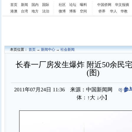
首页
新闻
国内
国际
社区
论坛
曝料
中国侨网
华文报摘
港澳
台湾
地方
法治
微博
博客
空间
侨界
华人
华教
本页位置：
首页
→
新闻中心
→
社会新闻
长春一厂房发生爆炸 附近50余民
(图)
2011年07月24日 11:36 来源：中国新闻网
参
体：
↑大
↓小
】