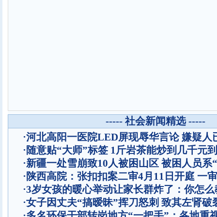
----- 社会新闻精选 -----
·
河北高阳一医院LED屏现辱华言论 嫌疑人
·
随意贴“大师”标签 1斤岩茶能炒到几千元
·
新疆一处雪崩致10人被困山区 被困人员系“
·
陕西高院：张扣扣案二审4月11日开庭 一
·
3岁女孩的暖心举动让家长群炸了：你怎么
·
女子因丈夫“搞暧昧”挥刀怒刺 致其左肾破
·
多名环保干部转岗地方“一把手”：各地重