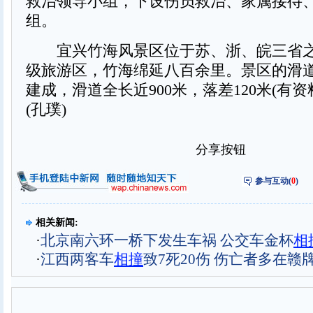
救治领导小组，下设伤员救治、家属接待
组。
宜兴竹海风景区位于苏、浙、皖三省之
级旅游区，竹海绵延八百余里。景区的滑道
建成，滑道全长近900米，落差120米(有资料
(孔璞)
分享按钮
参与互动(
0
)
相关新闻:
·
北京南六环一桥下发生车祸 公交车金杯
相
·
江西两客车
相撞
致7死20伤 伤亡者多在赣