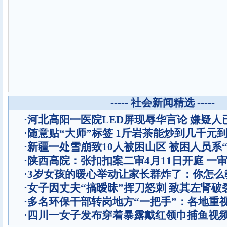
----- 社会新闻精选 -----
·
河北高阳一医院LED屏现辱华言论 嫌疑人
·
随意贴“大师”标签 1斤岩茶能炒到几千元
·
新疆一处雪崩致10人被困山区 被困人员系“
·
陕西高院：张扣扣案二审4月11日开庭 一
·
3岁女孩的暖心举动让家长群炸了：你怎么
·
女子因丈夫“搞暧昧”挥刀怒刺 致其左肾破
·
多名环保干部转岗地方“一把手”：各地重
·
四川一女子发布穿着暴露戴红领巾捕鱼视