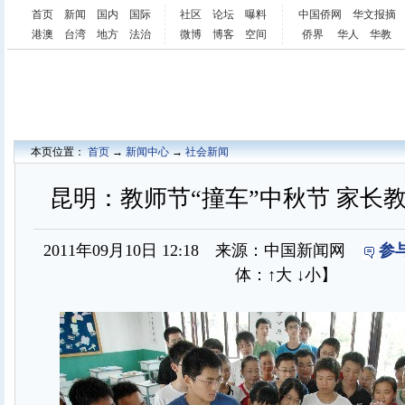
首页
新闻
国内
国际
社区
论坛
曝料
中国侨网
华文报摘
港澳
台湾
地方
法治
微博
博客
空间
侨界
华人
华教
本页位置：
首页
→
新闻中心
→
社会新闻
昆明：教师节“撞车”中秋节 家长教
2011年09月10日 12:18 来源：中国新闻网
参
体：
↑大
↓小
】