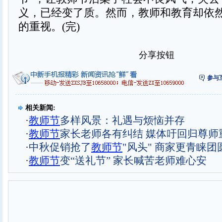
义，已经变了质。然而，教师和教育却依
的重视。(完)
分享按钮
参与
相关新闻:
·
教师节
多样风景：礼遇与烦恼并存
·
教师节
家长老师各有纠结 媒体吁回归尊师
·
中秋促销抢了
教师节
"风头" 商家更青睐团
·
教师节
变“送礼节” 家长喊苦老师难心安