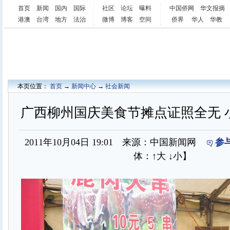
首页
新闻
国内
国际
社区
论坛
曝料
中国侨网
华文报摘
港澳
台湾
地方
法治
微博
博客
空间
侨界
华人
华教
本页位置：
首页
→
新闻中心
→
社会新闻
广西柳州国庆美食节摊点证照全无 
2011年10月04日 19:01 来源：中国新闻网
参
体：
↑大
↓小
】