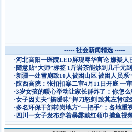
----- 社会新闻精选 -----
·
河北高阳一医院LED屏现辱华言论 嫌疑人
·
随意贴“大师”标签 1斤岩茶能炒到几千元
·
新疆一处雪崩致10人被困山区 被困人员系“
·
陕西高院：张扣扣案二审4月11日开庭 一
·
3岁女孩的暖心举动让家长群炸了：你怎么
·
女子因丈夫“搞暧昧”挥刀怒刺 致其左肾破
·
多名环保干部转岗地方“一把手”：各地重
·
四川一女子发布穿着暴露戴红领巾捕鱼视