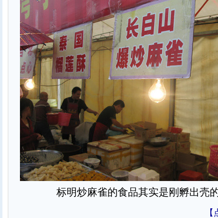
标明炒麻雀的食品其实是刚孵出壳
【