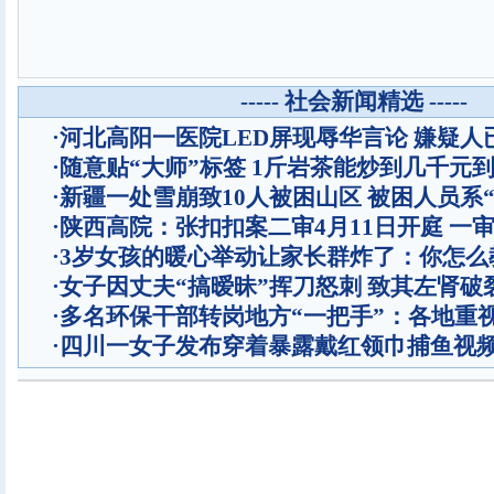
----- 社会新闻精选 -----
·
河北高阳一医院LED屏现辱华言论 嫌疑人
·
随意贴“大师”标签 1斤岩茶能炒到几千元
·
新疆一处雪崩致10人被困山区 被困人员系“
·
陕西高院：张扣扣案二审4月11日开庭 一
·
3岁女孩的暖心举动让家长群炸了：你怎么
·
女子因丈夫“搞暧昧”挥刀怒刺 致其左肾破
·
多名环保干部转岗地方“一把手”：各地重
·
四川一女子发布穿着暴露戴红领巾捕鱼视