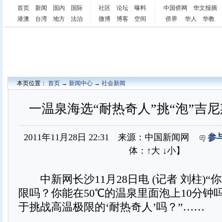
首页
新闻
国内
国际
社区
论坛
曝料
中国侨网
华文报摘
港澳
台湾
地方
法治
微博
博客
空间
侨界
华人
华教
本页位置：
首页
→
新闻中心
→
社会新闻
一温泉海选“耐热奇人”挑“泡”吉
2011年11月28日 22:31 来源：中国新闻网
参
体：
↑大
↓小
】
中新网长沙11月28日电 (记者 刘柱)“
限吗？你能在50℃的温泉里面泡上10分钟
于挑战高温极限的‘耐热奇人’吗？”……