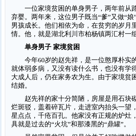
一位家境贫困的单身男子，两年前从路
弃婴。两年来，这位男子既当“爹”又做“娘
男孩成长。他们相依为命，在贫穷的岁月
情。他，就是湖北利川市柏杨镇两汇村一
单身男子 家境贫困
今年60岁的赵先祥，是一位憨厚朴实
就体弱多病，又没有读什么书，也没有学
大成人后，仍在家务农为生。由于家境贫
结婚。
赵先祥的家十分简陋，房屋是用石块砌
烂斑驳，盖着碎瓦片，走进室内抬头一望
星点点，千疮百孔。他家没有正规的炉灶
具就是过去的“火坑”和那漆黑的“鼎罐”。