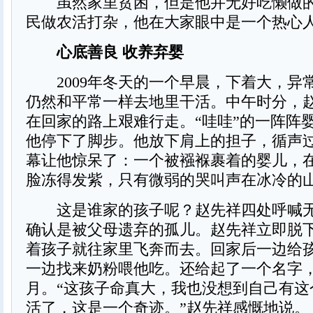
虽然家里贫困，但是他并无好吃懒做的
民做农活打杂，他在大家眼中是一个热心
心底善良 收养弃婴
2009年冬天的一个早晨，下着大，异
仍然和平常一样去地里干活。中午时分，
在回家的路上艰难行走。“哇哇”的一阵阵
他停下了脚步。他放下肩上的担子，循声
幕让他惊呆了：一个被襁褓裹着的婴儿，
脸冻得发紫，只有微弱的哭叫声在冰冷的
这是谁家的孩子呢？赵先祥四处呼喊无
确认是被父母遗弃的孤儿。赵先祥立即脱
着孩子就往家里飞奔而去。回家后一边给
一边找来奶粉喂他吃。还给起了一个名字
月。“这孩子命真大，我也没想到自己有这
活了，这是一个奇迹。”赵先祥感慨地说。