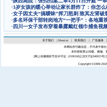
·
陕西高院：张扣扣案二审4月11日开庭 一
·
3岁女孩的暖心举动让家长群炸了：你怎么
·
女子因丈夫“搞暧昧”挥刀怒刺 致其左肾破
·
多名环保干部转岗地方“一把手”：各地重
·
四川一女子发布穿着暴露戴红领巾捕鱼视
关于我们
|
About us
|
联系我们
|
广告服务
本网站所刊载信息，不代表中新社
未经授权禁止转载、摘编、
[
网上传播视听节目许可证（0106168)
] [
京ICP证040655号
]
Copyright ©1999-20