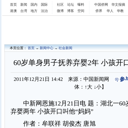
首页
新闻
国内
国际
社区
论坛
曝料
中国侨网
华文报摘
港澳
台湾
地方
法治
微博
博客
空间
侨界
华人
华教
本页位置：
首页
→
新闻中心
→
社会新闻
60岁单身男子抚养弃婴2年 小孩开
2011年12月21日 14:42 来源：中国新闻网
参
体：
↑大
↓小
】
中新网恩施12月21日电 题：湖北一6
弃婴两年 小孩开口叫他“妈妈”
作者：牟联祥 胡俊杰 唐旭