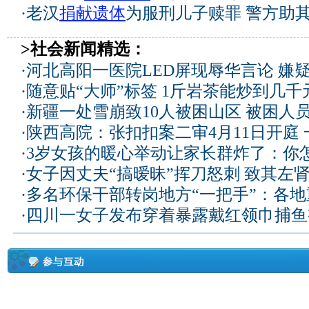
·
老汉
捐献遗体
为服刑儿子赎罪 警方助
>社会新闻精选：
·
河北高阳一医院LED屏现辱华言论 嫌
·
随意贴“大师”标签 1斤岩茶能炒到几
·
新疆一处雪崩致10人被困山区 被困人员
·
陕西高院：张扣扣案二审4月11日开庭
·
3岁女孩的暖心举动让家长群炸了：你
·
女子因丈夫“搞暧昧”挥刀怒刺 致其左
·
多名环保干部转岗地方“一把手”：各
·
四川一女子发布穿着暴露戴红领巾捕鱼