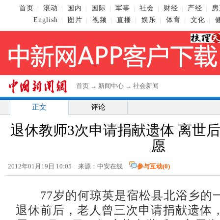
首页
滚动
国内
国际
军事
社会
财经
产经
房
|
|
|
|
|
|
|
|
English
图片
视频
直播
娱乐
体育
文化
|
|
|
|
|
|
|
首页
→
新闻中心
→
社会新闻
正文
评论
退休教师3次申请捐献遗体 离世
愿
2012年01月19日 10:05 来源：中安在线
参与互动(
0
)
77岁的何琼英是宿松县北浴乡的
退休前后，老人曾三次申请捐献遗体