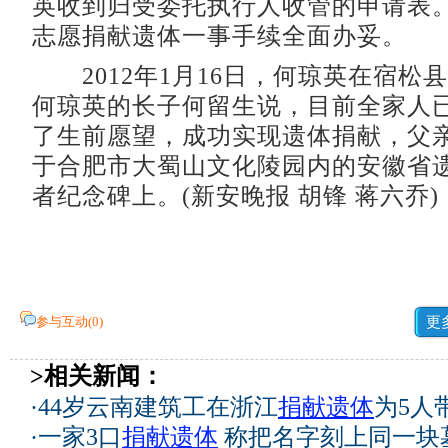
英收到归受委托执行人收管的申请表
志愿捐献遗体一事手续全面办妥。
2012年1月16日，何琼英在宿松
何琼英的长子何留生说，目前全家人
了生前愿望，成功实现遗体捐献，父
于合肥市大蜀山文化陵园内的安徽省遗
者纪念碑上。(新安晚报 胡锋 蒋六乔)
参与互动(
0
)
更
>相关新闻：
·
44岁云南建筑工在浙江
捐献遗体
为5人
·
一家3口
捐献遗体
称把名字刻上同一块