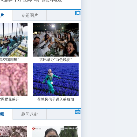
片
专题图片
“高空咖啡屋”
古巴举办“白色晚宴”
波恩樱花盛开
荷兰风信子进入盛放期
频
趣闻八卦