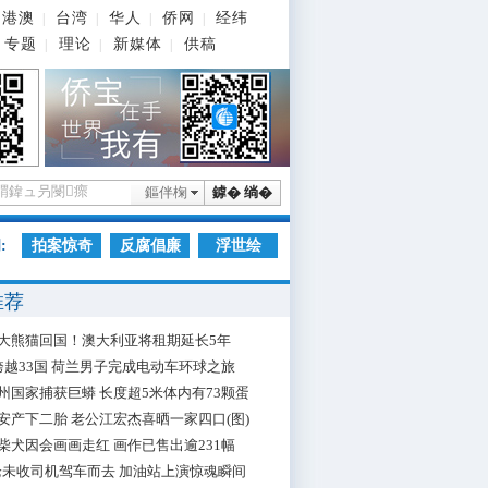
港澳
台湾
华人
侨网
经纬
|
|
|
|
专题
理论
新媒体
供稿
|
|
|
鏂伴椈
鎼� 绱�
:
拍案惊奇
反腐倡廉
浮世绘
推荐
大熊猫回国！澳大利亚将租期延长5年
跨越33国 荷兰男子完成电动车环球之旅
州国家捕获巨蟒 长度超5米体内有73颗蛋
安产下二胎 老公江宏杰喜晒一家四口(图)
柴犬因会画画走红 画作已售出逾231幅
枪未收司机驾车而去 加油站上演惊魂瞬间