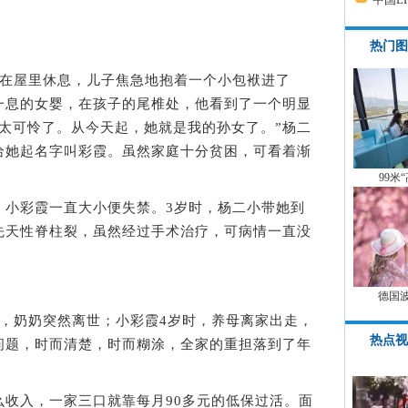
热门图
在屋里休息，儿子焦急地抱着一个小包袱进了
一息的女婴，在孩子的尾椎处，他看到了一个明显
太可怜了。从今天起，她就是我的孙女了。”杨二
给她起名字叫彩霞。虽然家庭十分贫困，可看着渐
。
99米
小彩霞一直大小便失禁。3岁时，杨二小带她到
先天性脊柱裂，虽然经过手术治疗，可病情一直没
德国
奶奶突然离世；小彩霞4岁时，养母离家出走，
热点视
问题，时而清楚，时而糊涂，全家的重担落到了年
入，一家三口就靠每月90多元的低保过活。面