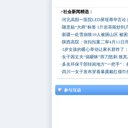
>社会新闻精选：
·
河北高阳一医院LED屏现辱华言论
·
随意贴“大师”标签 1斤岩茶能炒
·
新疆一处雪崩致10人被困山区 被困
·
陕西高院：张扣扣案二审4月11日
·
3岁女孩的暖心举动让家长群炸了
·
女子因丈夫“搞暧昧”挥刀怒刺 致
·
多名环保干部转岗地方“一把手”：
·
四川一女子发布穿着暴露戴红领巾