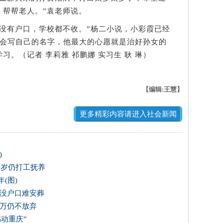
，帮帮老人。”袁老师说。
有户口，学校都不收。”杨二小说，小彩霞已经
不会写自己的名字，他最大的心愿就是治好孙女的
。（记者 李莉雅 祁鹏娜 实习生 耿 琳）
【编辑:王慧】
更多精彩内容请进入社会新闻
)
0岁仍打工抚养
年(图)
没户口难安葬
0万仍不放弃
感动重庆”