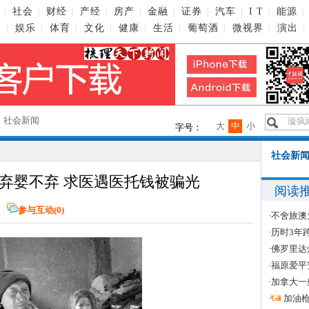
社会
财经
产经
房产
金融
证券
汽车
I T
能源
|
|
|
|
|
|
|
|
|
|
播
娱乐
体育
文化
健康
生活
葡萄酒
微视界
演出
|
|
|
|
|
|
|
|
|
→
社会新闻
大
中
小
字号：
社会新闻
弃婴不弃 求医遇医托钱被骗光
阅读
报
参与互动(
0
)
·
不舍旅澳
·
历时3年
·
佛罗里达
·
福原爱平
·
加拿大一
·
加油