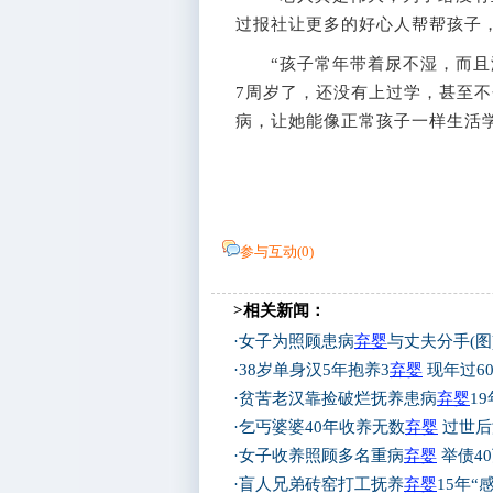
过报社让更多的好心人帮帮孩子
“孩子常年带着尿不湿，而且没
7周岁了，还没有上过学，甚至
病，让她能像正常孩子一样生活学习
参与互动(
0
)
>相关新闻：
·
女子为照顾患病
弃婴
与丈夫分手(图
·
38岁单身汉5年抱养3
弃婴
现年过6
·
贫苦老汉靠捡破烂抚养患病
弃婴
19
·
乞丐婆婆40年收养无数
弃婴
过世后
·
女子收养照顾多名重病
弃婴
举债4
·
盲人兄弟砖窑打工抚养
弃婴
15年“