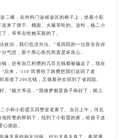
诊二楼，在外科门诊候诊区的椅子上，坐着小彩
子送来了饼干、桶面、火腿等吃的。这时，杨二小
完了，爷爷去给她买新的了。
收治，我们也没办法。”省四院的一位医生告诉
十分气愤，那个黑心医托简直是坏良心。
钱，还有自己积攒的几百元钱都被骗走了，现在
“后来，‘110’民警给了路费把我们送回了老
邻居借了200元钱，又领着孙女回到了省四院。
。”杨大爷说，“我做梦都是孩子病好了，能上
二小和小彩霞又回赞皇老家了。当日上午，河北
当地民警的帮助下，找到了小彩霞的家，给孩子送
元爱心捐款。
缘关系的孙女治病，付出太多太多了，希望通