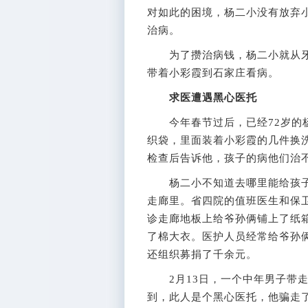
对如此的困境，杨二小没有放弃
治病。
为了攒治病钱，杨二小就从牙
带着小彩霞到石家庄看病。
求医遭遇黑心医托
今年春节过后，已经72岁的杨
织袋，里面装着小彩霞的几件换
检查后告诉他，孩子的病他们治
杨二小不知道去哪里能给孩子
走廊里。省四院的值班医生和保
诊走廊地板上给爷孙俩铺上了纸
了棉大衣。医护人员经常给爷孙
还组织募捐了千余元。
2月13日，一个中年男子带走
到，此人是个黑心医托，他骗走