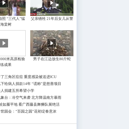
照 “三代人”猛
父亲牺牲 21年后女儿从警
摇海棠树
000米高原检验
男子在江边放生80斤蛇
训练成果
了三角区痘痘 重度感染被送进ICU
下给病人捐款14年 “谎称”是慈善项目
老人捐建五所希望小学
气象台：冷空气来袭 北方降温南方暴雨
桩如履平地 看广西藤县舞狮队展绝活
世园会：“百园之园”花初绽春意浓