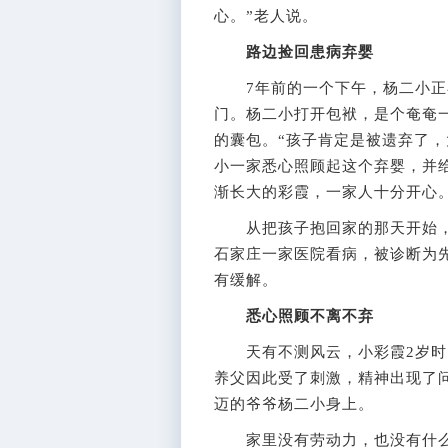
心。”老人说。
路边捡回患病弃婴
7年前的一个下午，杨二小正
门。杨二小打开包袱，是个奄奄
的囊包。“孩子肯定是被遗弃了，
小一家悉心照顾起这个弃婴，并
渐长大的彩霞，一家人十分开心
从把孩子抱回家的那天开始，
石家庄一家医院看病，被诊断为
有缓解。
悉心照顾不离不弃
天有不测风云，小彩霞2岁时，
养父因此受了刺激，精神出现了
迈的爷爷杨二小身上。
家里没有劳动力，也没有什么收