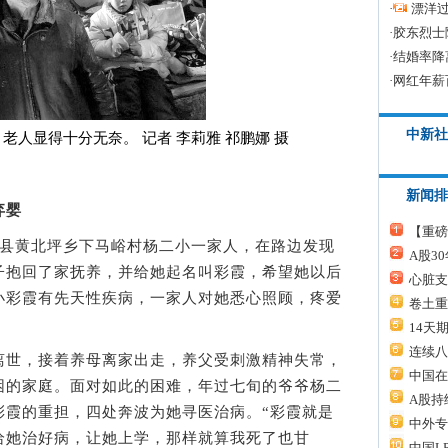
·
漂洋过
·
胶东烈士
·
结婚率降
·
网红年薪
中新社
老人显得十分无奈。 记者 李莉雅 祁鹏娜 摄
新闻排
弃婴
【重磅
县黄北坪乡下马峪村杨二小一家人，在路边发现
A股3
子抱回了家抚养，并给她起名叫彩霞，希望她以后
心脏支
小彩霞有先天性疾病，一家人对她悉心照顾，疼爱
卷土重
14天
连续八
世，接着养母离家出走，养父受刺激精神失常，
中国在
困的家庭。面对如此的困难，年过七旬的爷爷杨二
A股持
彩霞的重担，四处奔波为她寻医治病。“彩霞就是
中外专
给她治好病，让她上学，那样就算我死了也甘
中国L