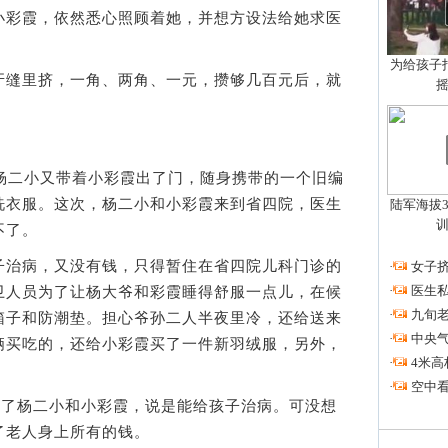
小彩霞，依然悉心照顾着她，并想方设法给她求医
为给孩子拍
缝里挤，一角、两角、一元，攒够几百元后，就
二小又带着小彩霞出了门，随身携带的一个旧编
洗衣服。这次，杨二小和小彩霞来到省四院，医生
陆军海拔3
不了。
治病，又没有钱，只得暂住在省四院儿科门诊的
·
女子挤
·
医生私
卫人员为了让杨大爷和彩霞睡得舒服一点儿，在候
·
九旬
箱子和防潮垫。担心爷孙二人半夜里冷，还给送来
·
中央
俩买吃的，还给小彩霞买了一件新羽绒服，另外，
·
4米高
·
空中看
了杨二小和小彩霞，说是能给孩子治病。可没想
了老人身上所有的钱。