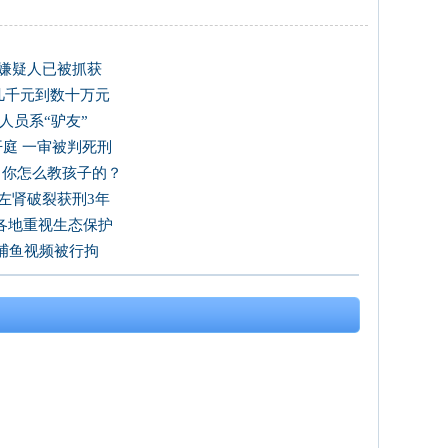
 嫌疑人已被抓获
到几千元到数十万元
人员系“驴友”
开庭 一审被判死刑
：你怎么教孩子的？
其左肾破裂获刑3年
各地重视生态保护
捕鱼视频被行拘