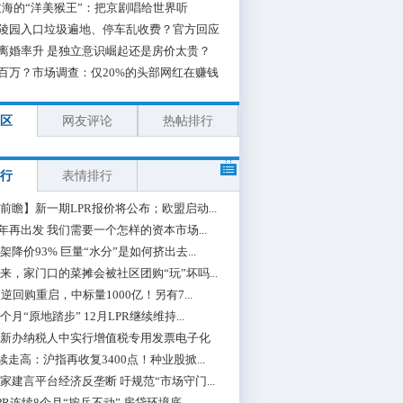
海的“洋美猴王”：把京剧唱给世界听
陵园入口垃圾遍地、停车乱收费？官方回应
离婚率升 是独立意识崛起还是房价太贵？
百万？市场调查：仅20%的头部网红在赚钱
区
网友评论
热帖排行
行
表情排行
前瞻】新一期LPR报价将公布；欧盟启动...
0年再出发 我们需要一个怎样的资本市场...
架降价93% 巨量“水分”是如何挤出去...
来，家门口的菜摊会被社区团购“玩”坏吗...
期逆回购重启，中标量1000亿！另有7...
个月“原地踏步” 12月LPR继续维持...
新办纳税人中实行增值税专用发票电子化
续走高：沪指再收复3400点！种业股掀...
家建言平台经济反垄断 吁规范“市场守门...
PR连续8个月“按兵不动” 房贷环境底...