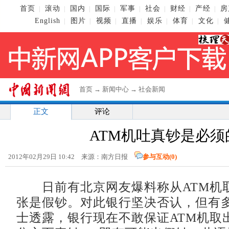
首页
滚动
国内
国际
军事
社会
财经
产经
房
|
|
|
|
|
|
|
|
English
图片
视频
直播
娱乐
体育
文化
|
|
|
|
|
|
|
首页
→
新闻中心
→
社会新闻
正文
评论
ATM机吐真钞是必须
2012年02月29日 10:42 来源：南方日报
参与互动(
0
)
日前有北京网友爆料称从ATM机取
张是假钞。对此银行坚决否认，但有
士透露，银行现在不敢保证ATM机取