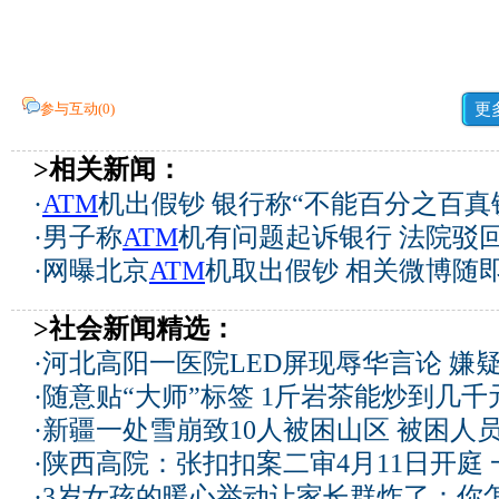
参与互动(
0
)
更
>相关新闻：
·
ATM
机出假钞 银行称“不能百分之百真
·
男子称
ATM
机有问题起诉银行 法院驳
·
网曝北京
ATM
机取出假钞 相关微博随即
>社会新闻精选：
·
河北高阳一医院LED屏现辱华言论 嫌
·
随意贴“大师”标签 1斤岩茶能炒到几
·
新疆一处雪崩致10人被困山区 被困人员
·
陕西高院：张扣扣案二审4月11日开庭
·
3岁女孩的暖心举动让家长群炸了：你