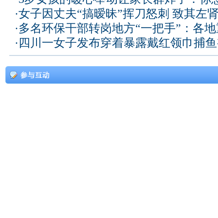
·
女子因丈夫“搞暧昧”挥刀怒刺 致其左
·
多名环保干部转岗地方“一把手”：各
·
四川一女子发布穿着暴露戴红领巾捕鱼