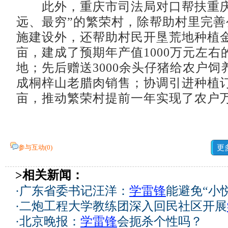
此外，重庆市司法局对口帮扶重庆
远、最穷”的繁荣村，除帮助村里完善
施建设外，还帮助村民开垦荒地种植金银
亩，建成了预期年产值1000万元左右
地；先后赠送3000余头仔猪给农户饲
成桐梓山老腊肉销售；协调引进种植订单
亩，推动繁荣村提前一年实现了农户
参与互动(
0
)
更
>相关新闻：
·
广东省委书记汪洋：
学雷锋
能避免“小
·
二炮工程大学教练团深入回民社区开展
·
北京晚报：
学雷锋
会扼杀个性吗？