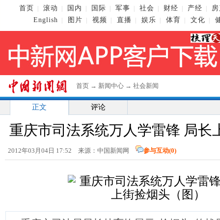
首页
滚动
国内
国际
军事
社会
财经
产经
房
|
|
|
|
|
|
|
|
English
图片
视频
直播
娱乐
体育
文化
|
|
|
|
|
|
|
首页
→
新闻中心
→
社会新闻
正文
评论
重庆市司法系统万人学雷锋 局长上
2012年03月04日 17:52 来源：中国新闻网
参与互动(
0
)