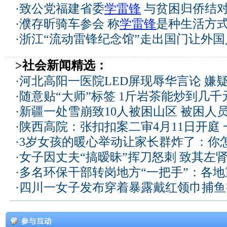
·
致公党福建省委
学雷锋
与贫困归侨结
·
濮存昕骑车参会 称
学雷锋
是种生活方
·
浙江“流动雷锋纪念馆”走出国门让外国
>社会新闻精选：
·
河北高阳一医院LED屏现辱华言论 嫌
·
随意贴“大师”标签 1斤岩茶能炒到几
·
新疆一处雪崩致10人被困山区 被困人员
·
陕西高院：张扣扣案二审4月11日开庭
·
3岁女孩的暖心举动让家长群炸了：你
·
女子因丈夫“搞暧昧”挥刀怒刺 致其左
·
多名环保干部转岗地方“一把手”：各
·
四川一女子发布穿着暴露戴红领巾捕鱼