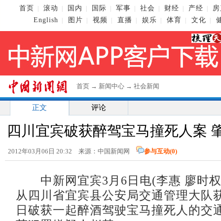
首页
滚动
国内
国际
军事
社会
财经
产经
房
|
|
|
|
|
|
|
|
English
图片
视频
直播
娱乐
体育
文化
|
|
|
|
|
|
|
首页
→
新闻中心
→
社会新闻
正文
评论
四川宜宾破获醉驾宝马撞死人案 
2012年03月06日 20:32 来源：中国新闻网
参与互动(
0
)
中新网宜宾3月6日电(李惠 廖时权)
从四川省宜宾县公安局交通管理大队
日破获一起醉酒驾驶宝马撞死人的交