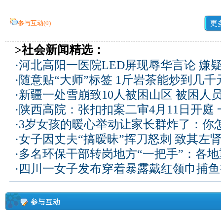
参与互动(
0
)
更
>社会新闻精选：
·
河北高阳一医院LED屏现辱华言论 嫌
·
随意贴“大师”标签 1斤岩茶能炒到几
·
新疆一处雪崩致10人被困山区 被困人员
·
陕西高院：张扣扣案二审4月11日开庭
·
3岁女孩的暖心举动让家长群炸了：你
·
女子因丈夫“搞暧昧”挥刀怒刺 致其左
·
多名环保干部转岗地方“一把手”：各
·
四川一女子发布穿着暴露戴红领巾捕鱼