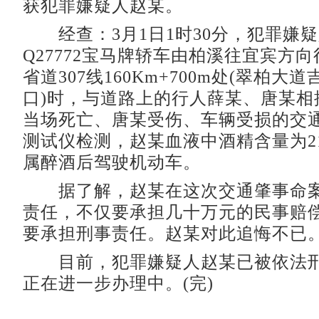
获犯罪嫌疑人赵某。
经查：3月1日1时30分，犯罪嫌
Q27772宝马牌轿车由柏溪往宜宾方
省道307线160Km+700m处(翠柏大
口)时，与道路上的行人薛某、唐某相
当场死亡、唐某受伤、车辆受损的交
测试仪检测，赵某血液中酒精含量为214m
属醉酒后驾驶机动车。
据了解，赵某在这次交通肇事命案
责任，不仅要承担几十万元的民事赔
要承担刑事责任。赵某对此追悔不已
目前，犯罪嫌疑人赵某已被依法刑
正在进一步办理中。(完)