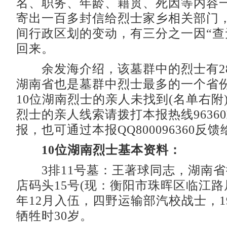
名、职务、年龄、籍贯、死因等内容
寄出一百多封信给烈士家乡相关部门
间行政区划的变动，有三分之一因“查
回来。
余发海介绍，该墓群中的烈士有2
湖南省也是墓群中烈士最多的一个省
10位湖南烈士的亲人未找到(名单右附
烈士的亲人线索请拨打本报热线9636
报，也可通过本报QQ800096360反
10位湖南烈士基本资料：
3排11号墓：王著球同志，湖南省
店码头15号(现：衡阳市珠晖区临江路居
年12月入伍，四野运输部汽校战士，19
牺牲时30岁。