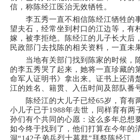
信，称陈经江医治无效牺牲。
李五秀一直不相信陈经江牺牲的事
望夫石，经常坐到村口的江边等，有
嫁，被李拒绝。陈经江的儿子长大后
民政部门去找陈的相关资料，一直未
当地有关部门找到陈家的时候，陈
的李五秀哭了起来，她将一直珍藏的
命军人证明书》拿出来。证书上还清
江的姓名、籍贯、入伍时间及部队番
陈经江的大儿子已经65岁，育有
小儿子已于1988年去世，同样育有两
孙们有个共同的心愿：这么多年总想
如今终于找到了，他们打算在今年的
洞“142子弟兵烈士墓群”拜祭陈经江。