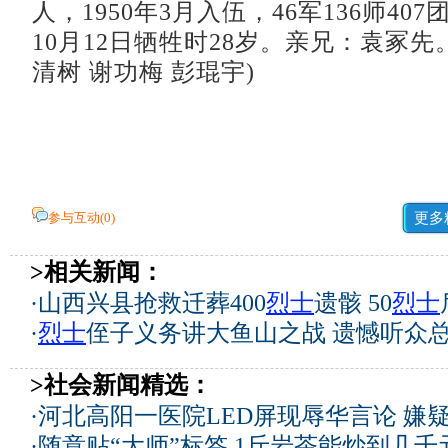
人，1950年3月入伍，46军136师407
10月12日牺牲时28岁。亲兄：袁冢先。
清树 谢功梅 彭琨宇)
参与互动(
0
)
更多
>相关新闻：
·
山西兴县抢救迁葬400
烈士
遗骸 50
烈士
·
烈士
侄子义务讲大鱼山之战 遗憾听众
>社会新闻精选：
·
河北高阳一医院LED屏现辱华言论 嫌
·
随意贴“大师”标签 1斤岩茶能炒到几