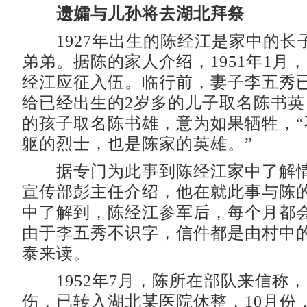
遗孀与儿孙将去湖北拜祭
1927年出生的陈经江是家中的长
弟弟。据陈的家人介绍，1951年1月，
经江应征入伍。临行前，妻子李五秀
给已经出生的2岁多的儿子取名陈书
的孩子取名陈书雄，意为如果牺牲，“
躯的烈士，也是陈家的英雄。”
据专门为此事到陈经江家中了解情
宣传部彭主任介绍，他在就此事与陈
中了解到，陈经江参军后，每个月都
由于李五秀不识字，信件都是由村中
泰来读。
1952年7月，陈所在部队来信称
伤，已转入湖北某医院休整，10月份