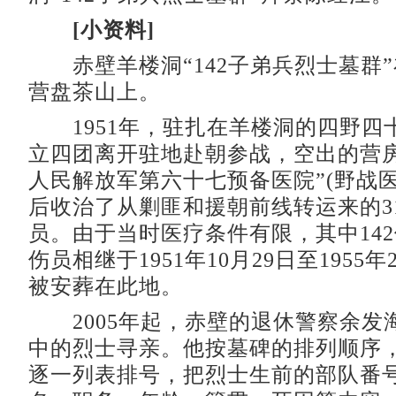
[小资料]
赤壁羊楼洞“142子弟兵烈士墓群
营盘茶山上。
1951年，驻扎在羊楼洞的四野四
立四团离开驻地赴朝参战，空出的营房
人民解放军第六十七预备医院”(野战
后收治了从剿匪和援朝前线转运来的31
员。由于当时医疗条件有限，其中14
伤员相继于1951年10月29日至1955
被安葬在此地。
2005年起，赤壁的退休警察余发
中的烈士寻亲。他按墓碑的排列顺序，
逐一列表排号，把烈士生前的部队番