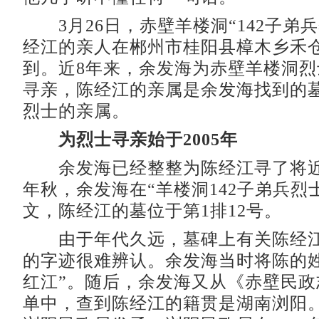
3月26日，赤壁羊楼洞“142子弟兵
经江的亲人在郴州市桂阳县樟木乡禾
到。近8年来，余发海为赤壁羊楼洞
寻亲，陈经江的亲属是余发海找到的墓
烈士的亲属。
为烈士寻亲始于2005年
余发海已经整整为陈经江寻了将近8
年秋，余发海在“羊楼洞142子弟兵烈
文，陈经江的墓位于第1排12号。
由于年代久远，墓碑上有关陈经江
的字迹很难辨认。余发海当时将陈的姓
红江”。随后，余发海又从《赤壁民政
单中，查到陈经江的籍贯是湖南浏阳