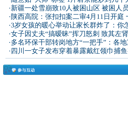
·
新疆一处雪崩致10人被困山区 被困人员
·
陕西高院：张扣扣案二审4月11日开庭
·
3岁女孩的暖心举动让家长群炸了：你
·
女子因丈夫“搞暧昧”挥刀怒刺 致其左
·
多名环保干部转岗地方“一把手”：各
·
四川一女子发布穿着暴露戴红领巾捕鱼