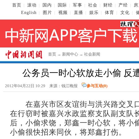
首页
滚动
国内
国际
军事
社会
财经
产经
房
|
|
|
|
|
|
|
|
English
图片
视频
直播
娱乐
体育
文化
|
|
|
|
|
|
|
首页
→
新闻中心
→
社会新闻
公务员一时心软放走小偷 反
2012年04月22日 10:29 来源：钱江晚报
参与互动(
0
)
在嘉兴市区友谊街与洪兴路交叉口
在行窃时被嘉兴水政监察支队副支队
后，小偷求饶，郑鑫一时心软，将小
小偷很快招来同伙，将郑鑫打伤。