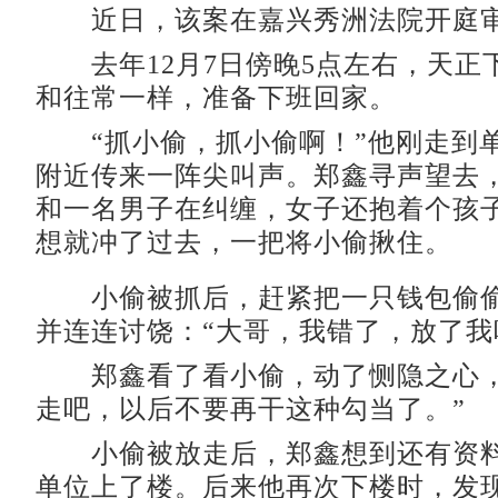
近日，该案在嘉兴秀洲法院开庭
去年12月7日傍晚5点左右，天正
和往常一样，准备下班回家。
“抓小偷，抓小偷啊！”他刚走到
附近传来一阵尖叫声。郑鑫寻声望去
和一名男子在纠缠，女子还抱着个孩
想就冲了过去，一把将小偷揪住。
小偷被抓后，赶紧把一只钱包偷偷
并连连讨饶：“大哥，我错了，放了我
郑鑫看了看小偷，动了恻隐之心，
走吧，以后不要再干这种勾当了。”
小偷被放走后，郑鑫想到还有资料
单位上了楼。后来他再次下楼时，发