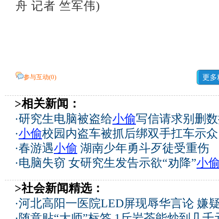
舟 记者 竺军伟)
参与互动(
0
)
更多
>相关新闻：
·
研究生电脑被盗给
小偷
写信请求别删数
·
小偷
校园内盗车被抓后绑双手扛车示众
·
春游遇
小偷
湖南少年勇斗歹徒受重伤
·
电脑失窃 女研究生发告示欲“劝降”
小
>社会新闻精选：
·
河北高阳一医院LED屏现辱华言论 嫌
·
随意贴“大师”标签 1斤岩茶能炒到几