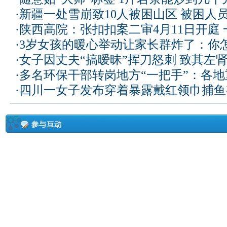
·
新疆一处雪崩致10人被困山区 被困人员
·
陕西高院：张扣扣案二审4月11日开庭
·
3岁女孩的暖心举动让家长群炸了：你
·
女子因丈夫“搞暧昧”挥刀怒刺 致其左
·
多名环保干部转岗地方“一把手”：各
·
四川一女子发布穿着暴露戴红领巾捕鱼