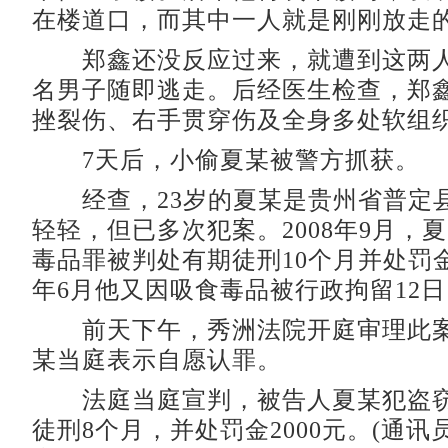
在楼道口，而其中一人就是刚刚放走
郑鑫还没反应过来，就遭到这两人
名男子随即逃走。后经医生检查，郑
挫裂伤、右手贯穿伤及全身多处软组
7天后，小偷夏某被警方抓获。
经查，23岁的夏某是贵州省普定
轻轻，但已多次犯案。2008年9月，
毒品罪被判处有期徒刑10个月并处罚金20
年6月他又因吸食毒品被行政拘留12日
前天下午，秀洲法院开庭审理此案
某当庭表示自愿认罪。
法庭当庭宣判，被告人夏某犯盗窃
徒刑8个月，并处罚金2000元。(通讯员