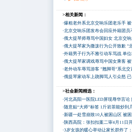
>相关新闻：
·
爆粗老外系北京交响乐团老乐手 
·
北京交响乐团发布会回应外籍团员
·
俄大提琴师辱骂中国妇女 北京交
·
俄大提琴家为撒泼行为公开致歉 "
·
外籍男子行为不雅引动车骂战 单位
·
俄大提琴家调戏辱骂中国女乘客 
·
老外动车辱骂游客 "翘脚哥"系北
·
俄提琴家动车上跷脚骂人引众怒 
>社会新闻精选：
·
河北高阳一医院LED屏现辱华言论
·
随意贴“大师”标签 1斤岩茶能炒
·
新疆一处雪崩致10人被困山区 被困
·
陕西高院：张扣扣案二审4月11日
·
3岁女孩的暖心举动让家长群炸了