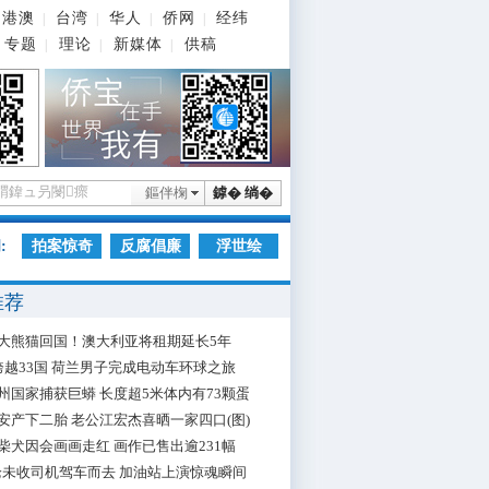
港澳
台湾
华人
侨网
经纬
|
|
|
|
专题
理论
新媒体
供稿
|
|
|
鏂伴椈
鎼� 绱�
:
拍案惊奇
反腐倡廉
浮世绘
推荐
大熊猫回国！澳大利亚将租期延长5年
跨越33国 荷兰男子完成电动车环球之旅
州国家捕获巨蟒 长度超5米体内有73颗蛋
安产下二胎 老公江宏杰喜晒一家四口(图)
柴犬因会画画走红 画作已售出逾231幅
枪未收司机驾车而去 加油站上演惊魂瞬间