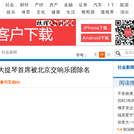
社会
财经
产经
房产
金融
证券
汽车
I T
能源
|
|
|
|
|
|
|
|
|
|
播
娱乐
体育
文化
健康
生活
葡萄酒
微视界
演出
|
|
|
|
|
|
|
|
|
→
社会新闻
大
中
小
字号：
社会新闻
籍大提琴首席被北京交响乐团除名
阅读
参与互动(
0
)
·
不舍旅澳
·
历时3年
·
佛罗里达
·
福原爱平
·
加拿大一
·
加油