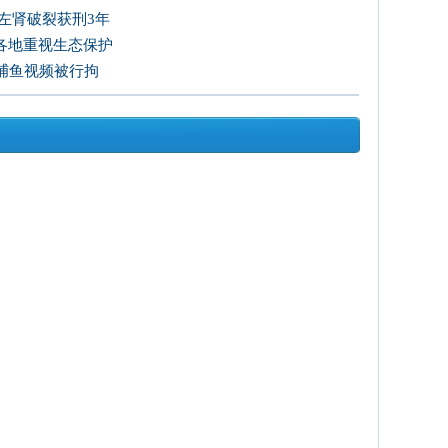
其左肾破裂获刑3年
各地重视生态保护
捕鱼视频被行拘