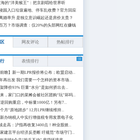
海的“洋美猴王”：把京剧唱给世界听
陵园入口垃圾遍地、停车乱收费？官方回应
离婚率升 是独立意识崛起还是房价太贵？
百万？市场调查：仅20%的头部网红在赚钱
区
网友评论
热帖排行
行
表情排行
前瞻】新一期LPR报价将公布；欧盟启动...
0年再出发 我们需要一个怎样的资本市场...
架降价93% 巨量“水分”是如何挤出去...
来，家门口的菜摊会被社区团购“玩”坏吗...
期逆回购重启，中标量1000亿！另有7...
个月“原地踏步” 12月LPR继续维持...
新办纳税人中实行增值税专用发票电子化
续走高：沪指再收复3400点！种业股掀...
家建言平台经济反垄断 吁规范“市场守门...
PR连续8个月“按兵不动” 房贷环境底...