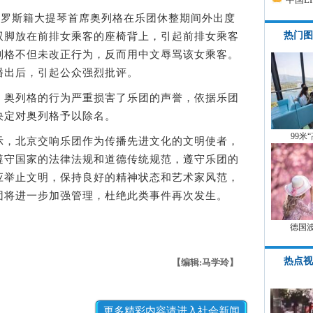
罗斯籍大提琴首席奥列格在乐团休整期间外出度
热门图
双脚放在前排女乘客的座椅背上，引起前排女乘客
列格不但未改正行为，反而用中文辱骂该女乘客。
播出后，引起公众强烈批评。
奥列格的行为严重损害了乐团的声誉，依据乐团
决定对奥列格予以除名。
99米
，北京交响乐团作为传播先进文化的文明使者，
遵守国家的法律法规和道德传统规范，遵守乐团的
应举止文明，保持良好的精神状态和艺术家风范，
团将进一步加强管理，杜绝此类事件再次发生。
德国
热点视
【编辑:马学玲】
更多精彩内容请进入社会新闻