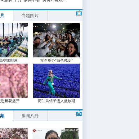
片
专题图片
“高空咖啡屋”
古巴举办“白色晚宴”
波恩樱花盛开
荷兰风信子进入盛放期
频
趣闻八卦