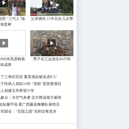
照 “三代人”猛
父亲牺牲 21年后女儿从警
摇海棠树
000米高原检验
男子在江边放生80斤蛇
训练成果
了三角区痘痘 重度感染被送进ICU
下给病人捐款14年 “谎称”是慈善项目
老人捐建五所希望小学
气象台：冷空气来袭 北方降温南方暴雨
桩如履平地 看广西藤县舞狮队展绝活
世园会：“百园之园”花初绽春意浓