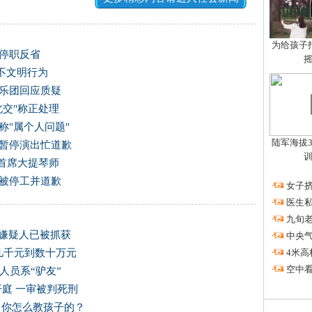
为给孩子拍
被停职反省
不文明行为
响乐团回应质疑
北交"称正处理
称"属个人问题"
陆军海拔3
被暂停演出忙道歉
交首席大提琴师
已被停工并道歉
·
女子挤
·
医生私
·
九旬
 嫌疑人已被抓获
·
中央
·
4米高
到几千元到数十万元
·
空中看
人员系“驴友”
开庭 一审被判死刑
：你怎么教孩子的？