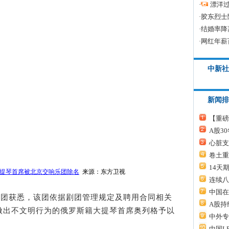
·
漂洋过
·
胶东烈士
·
结婚率降
·
网红年薪
中新社
新闻排
【重磅
A股3
心脏支
卷土重
14天
提琴首席被北京交响乐团除名
来源：东方卫视
连续八
中国在
团获悉，该团依据剧团管理规定及聘用合同相关
A股持
做出不文明行为的俄罗斯籍大提琴首席奥列格予以
中外专
中国L