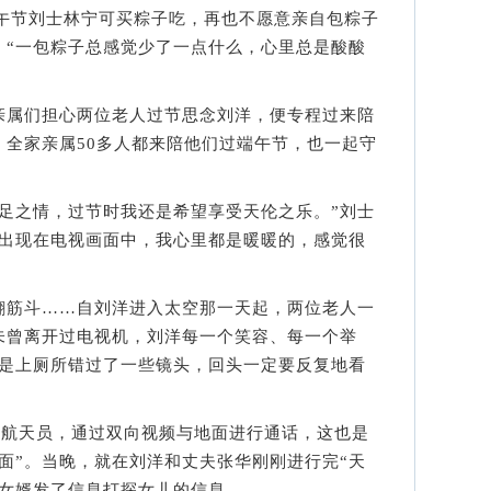
午节刘士林宁可买粽子吃，再也不愿意亲自包粽子
，“一包粽子总感觉少了一点什么，心里总是酸酸
属们担心两位老人过节思念刘洋，便专程过来陪
，全家亲属50多人都来陪他们过端午节，也一起守
之情，过节时我还是希望享受天伦之乐。”刘士
儿出现在电视画面中，我心里都是暖暖的，感觉很
筋斗……自刘洋进入太空那一天起，两位老人一
未曾离开过电视机，刘洋每一个笑容、每一个举
怕是上厕所错过了一些镜头，回头一定要反复地看
航天员，通过双向视频与地面进行通话，这也是
面”。当晚，就在刘洋和丈夫张华刚刚进行完“天
给女婿发了信息打探女儿的信息。