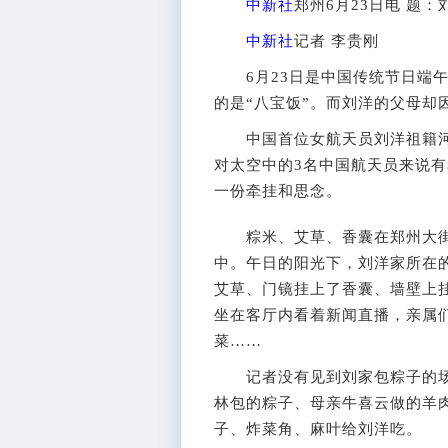
中新社
郑州6月23日电 题
中新社
记者 李贵刚
6月23日是中国传统节日端午
的是“八宝饭”。而刘洋的父母却
中国首位女航天员刘洋祖籍河
对太空中的3名中国航天员来说
一份牵挂和思念。
粽米、艾草、香囊在郑州大街
中。午日的阳光下，刘洋家所在
艾草、门镜挂上了香囊、墙壁上
坐在客厅内看着新闻直播，亲属
菜……
记者没有见到刘家包粽子的场
林包的粽子、母亲牛喜云做的羊
子、炸菜角、麻叶给刘洋吃。