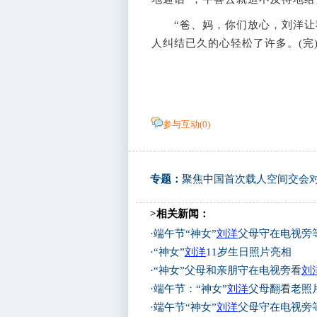
“爸、妈，你们放心，刘洋让我
人纠结已久的心轻松了许多。(完
参与互动(
0
)
专题：
聚焦中国首次载人空间交会
>相关新闻：
·
端午节“神女”
刘洋
父母守在电视旁
·
“神女”
刘洋
11岁生日照片亮相
·
“神女”父母和亲朋守在电视旁看
刘
·
端午节：“神女”
刘洋
父母翻看老照
·
端午节“神女”
刘洋
父母守在电视旁