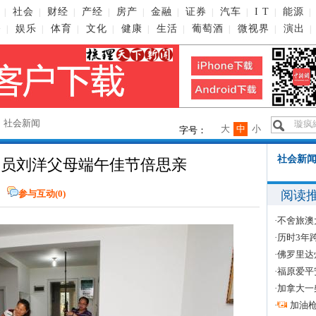
社会
财经
产经
房产
金融
证券
汽车
I T
能源
|
|
|
|
|
|
|
|
|
|
播
娱乐
体育
文化
健康
生活
葡萄酒
微视界
演出
|
|
|
|
|
|
|
|
|
→
社会新闻
大
中
小
字号：
社会新闻
天员刘洋父母端午佳节倍思亲
阅读
参与互动(
0
)
·
不舍旅澳
·
历时3年
·
佛罗里达
·
福原爱平
·
加拿大一
·
加油