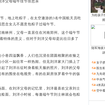
：刘洋父母端午佳节倍思亲
为给孩子拍
节，地上吃粽子，在太空遨游的3名中国航天员吃
因思念女儿不愿意包粽子过端午节。
南林州，父母一直居住在河南郑州。这个端午节
有着特殊的意义，但对于刘洋父母却是比往日多了
陆军海拔3
小巷四溢飘香，人们也沉浸在团圆相聚的欢愉之
的小区一如往常一样热闹。但见刘洋家大门插上了
·
女子挤
挂起了刘洋出征时身着航天服的照片。刘洋的父母
·
医生私
·
九旬
们有的围坐在电视旁，有的在厨房张罗着中午的饭
·
中央
·
4米高
面。在刘洋父母的记忆里，刘洋最喜欢父亲刘士
·
空中看
肉烩面。刘洋小时候，每逢端午节刘士林就会包粽