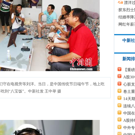
·
漂洋过
·
胶东烈士
·
结婚率降
·
网红年薪
中新社
新闻排
【重磅
A股3
朋们守在电视旁等刘洋。当日，是中国传统节日端午节，地上吃
心脏支
吃到“八宝饭”。中新社发 王中举 摄
卷土重
14天
连续八
中国在
A股持
中外专
中国L