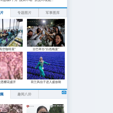
片
专题图片
军事图库
“高空咖啡屋”
古巴举办“白色晚宴”
波恩樱花盛开
荷兰风信子进入盛放期
频
趣闻八卦