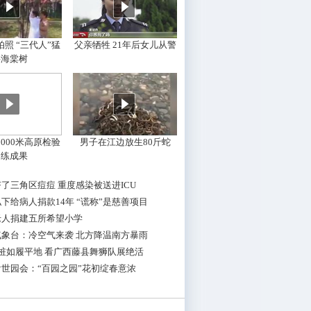
照 “三代人”猛
父亲牺牲 21年后女儿从警
摇海棠树
000米高原检验
男子在江边放生80斤蛇
训练成果
了三角区痘痘 重度感染被送进ICU
下给病人捐款14年 “谎称”是慈善项目
老人捐建五所希望小学
气象台：冷空气来袭 北方降温南方暴雨
桩如履平地 看广西藤县舞狮队展绝活
世园会：“百园之园”花初绽春意浓