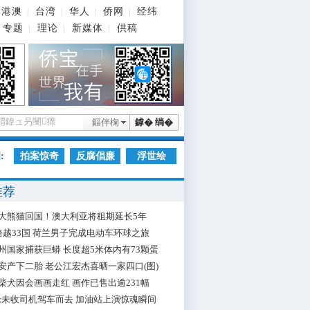
港澳
台湾
华人
侨网
经纬
|
|
|
|
专题
理论
新媒体
供稿
|
|
|
鏂伴椈
鎼� 绱�
:
拍案惊奇
反腐倡廉
浮世绘
推荐
大熊猫回国！澳大利亚将租期延长5年
跨越33国 荷兰男子完成电动车环球之旅
州国家捕获巨蟒 长度超5米体内有73颗蛋
安产下二胎 老公江宏杰喜晒一家四口(图)
柴犬因会画画走红 画作已售出逾231幅
枪未收司机驾车而去 加油站上演惊魂瞬间