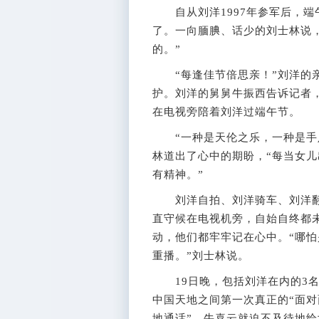
自从刘洋1997年参军后，端
了。一向腼腆、话少的刘士林说
的。”
“每逢佳节倍思亲！”刘洋的亲
护。刘洋的舅舅牛振西告诉记者
在电视旁陪着刘洋过端午节。
“一种是天伦之乐，一种是手足
林道出了心中的期盼，“每当女
有精神。”
刘洋自拍、刘洋骑车、刘洋翻
直守候在电视机旁，自始自终都
动，他们都牢牢记在心中。“哪
重播。”刘士林说。
19日晚，包括刘洋在内的3名
中国天地之间第一次真正的“面对
地通话”，牛喜云就迫不及待地