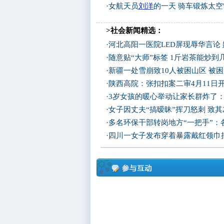
·
女航天员
刘洋
的一天 骑车锻炼太空
>社会新闻精选：
·
河北高阳一医院LED屏现辱华言论
·
随意贴“大师”标签 1斤岩茶能炒
·
新疆一处雪崩致10人被困山区 被困
·
陕西高院：张扣扣案二审4月11日
·
3岁女孩的暖心举动让家长群炸了
·
女子因丈夫“搞暧昧”挥刀怒刺 致
·
多名环保干部转岗地方“一把手”：
·
四川一女子发布穿着暴露戴红领巾