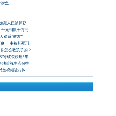
"捞鱼"
 嫌疑人已被抓获
到几千元到数十万元
人员系“驴友”
开庭 一审被判死刑
：你怎么教孩子的？
其左肾破裂获刑3年
各地重视生态保护
捕鱼视频被行拘