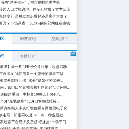
海的“洋美猴王”：把京剧唱给世界听
陵园入口垃圾遍地、停车乱收费？官方回应
离婚率升 是独立意识崛起还是房价太贵？
百万？市场调查：仅20%的头部网红在赚钱
区
网友评论
热帖排行
行
表情排行
前瞻】新一期LPR报价将公布；欧盟启动...
0年再出发 我们需要一个怎样的资本市场...
架降价93% 巨量“水分”是如何挤出去...
来，家门口的菜摊会被社区团购“玩”坏吗...
期逆回购重启，中标量1000亿！另有7...
个月“原地踏步” 12月LPR继续维持...
新办纳税人中实行增值税专用发票电子化
续走高：沪指再收复3400点！种业股掀...
家建言平台经济反垄断 吁规范“市场守门...
PR连续8个月“按兵不动” 房贷环境底...