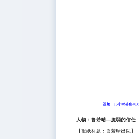
视频：16小时募集40
人物：鲁若晴—脆弱的信任
【报纸标题：鲁若晴出院】