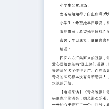
小学生义卖现场：
鲁若晴姐姐得了白血病啊(我看
小学生：希望她早日康复，能
青岛市民：希望她早日战胜病
市民：早日康复，健健康康
解说：
四面八方汇集而来的祝福，让鲁
爱心送给鲁若晴"登上热门话题
鲁若晴的名字传得更广。而在给
青岛的医院根本没有鲁若晴其人
水战的开始。
【电话采访】《青岛晚报》记者
头像也非常漂亮，她又那么乐观
一开始心里也打了一个小问号，真