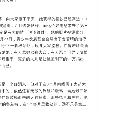
谢谢大家了
，向大家报了平安，她获得的捐款已经高达100
顺利完成，并且恢复良好。而这个好消息带来了第三
定是夸大病情，说谎敛财”。她的照片被逐张分
8月23日，青少年发展基金会晒出了鲁若晴的治疗
将用于下一阶段治疗，欢迎大家监督。在鲁若晴最新
鼓励她，有人骂她欺骗大众，有人恶言诅咒，微博
幕后推手，更多的人则是让她把剩下的50万捐出
天而已。
是一个好消息，但对于在3个月间经历了大起大
而来的，依然还有无尽的质疑和谩骂。当她最开始
过伴随鼓励而来的人肉搜索、那些指责和失控。脆
岁的鲁若晴，在4个多月里收获的，远不只是第二