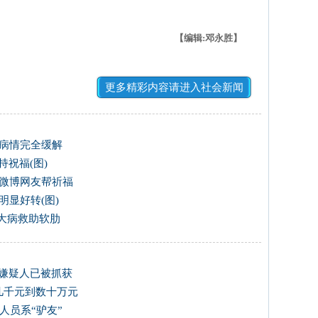
【编辑:邓永胜】
更多精彩内容请进入社会新闻
称病情完全缓解
持祝福(图)
 微博网友帮祈福
明显好转(图)
中大病救助软肋
 嫌疑人已被抓获
到几千元到数十万元
人员系“驴友”