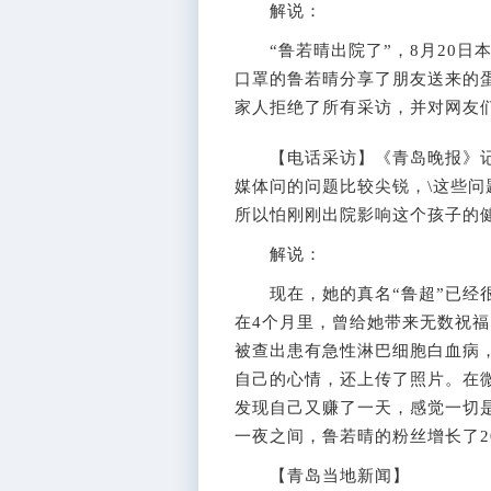
解说：
“鲁若晴出院了”，8月20日
口罩的鲁若晴分享了朋友送来的
家人拒绝了所有采访，并对网友
【电话采访】《青岛晚报》记者
媒体问的问题比较尖锐，\这些
所以怕刚刚出院影响这个孩子的
解说：
现在，她的真名“鲁超”已经很
在4个月里，曾给她带来无数祝福
被查出患有急性淋巴细胞白血病，
自己的心情，还上传了照片。在
发现自己又赚了一天，感觉一切
一夜之间，鲁若晴的粉丝增长了2
【青岛当地新闻】