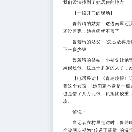
我们设法找到了她居住的地方
【一段开门的现场】
鲁若晴的姑姑：这边南屋还没
还没盖完，她有病就不盖了
鲁若晴的姑父：(怎么放弃治疗
下来多少钱
鲁若晴的姑姑：小姑父让她留
妈妈还钱，也五十多岁的人了，
【电话采访】《青岛晚报》记者
赞这个女孩，\她们家本身是一
也是借了几万元钱，负担比较重
凑。
解说：
当记者在村里走访时，鲁若晴已
个被网友视为“传递正能量”的温