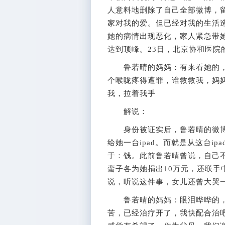
人意料地删除了自己全部微博，
家对我的爱。但已经对我的生活造
她的病情出现恶化，家人紧急带
达到顶峰。23日，北京协和医院
鲁若晴的妈妈：有来看她的，
个喉咙疼得遭罪，谁救救我，妈
我，拉着我手
解说：
身份被证实后，鲁若晴的微博
给她一台ipad。而就是从这台i
于：钱。此前鲁若晴曾说，自己
蛮子各为她捐出10万元，还联
说，听说这件事，女儿还曾大哭
鲁若晴的妈妈：眼泪哗哗的，
苦，已经治疗开了，我快配合治