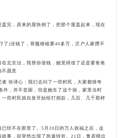
盖完，原来的屋快倒了，把那个屋盖起来，现在
了)没钱了，骨髓移植要40多万，庄户人家攒不
在北京治，我替你借钱，她觉得借了还是要爸爸
她不愿意
 张译心：我们去问了一些村民，大家都很夸
般条件，并不贫困，但是她生了这个病，家里当时
，一些村民就自发开始给打捐款，几百、几千那样
经不在那里了。5月20日的万人祝福之后，这
情故事，却突然出现了急速转折。21日，鲁若晴出