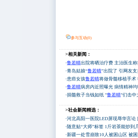
参与互动(
0
)
>相关新闻：
·
鲁若晴
出院将晒治疗费 主治医生
·
青岛姑娘“
鲁若晴
”出院了 引网友支
·
患癌女孩
鲁若晴
将做骨髓移植手术
·
鲁若晴
病房内近照曝光 病情精神均
·
捐髓救子当钱如纸 "
鲁若晴
"们击
>社会新闻精选：
·
河北高阳一医院LED屏现辱华言论
·
随意贴“大师”标签 1斤岩茶能炒
·
新疆一处雪崩致10人被困山区 被困