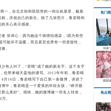
本周一，在北京协和医院旁的一间出租屋里，戴着
热门图
蛋糕，庆祝自己的新生。除了几张照片，鲁若晴和
们的关心表示感谢。
 张译心：因为她这个病情怕感染，\因为有些
问题可能并不温暖，而且甚至也带有一些质疑性，
99米
健康。
少有人叫了，“若晴”成了她的新名字。这个名字
，也带来铺天盖地的谩骂。2012年年初，鲁若晴
4月16日，鲁若晴写下自己第一条微博，讲述了
德国
微博中，鲁若晴是一个爱美的年轻女孩，“睁开眼
是那么美好”。很快，她的微博被一些名人转发，
热点视
0万。