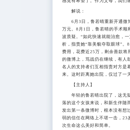
感觉有希望了。作为父母，我们
解说：
6月3日，鲁若晴重新开通微博
万元。8月1日，鲁若晴的手术
波质疑。“如此快速就能治愈，一
析，指责她“靠美貌夺取眼球”。
费用，花费近25万，剩余善款
的微博上，骂战仍在继续，有人
名人的支持者们互相指责对方是
来。这时距离她出院，仅过了一
【主持人】
年轻的鲁若晴出院了，这无疑
落的这个女孩来说，和新生伴随
发出第一条微博时，根本没有想
弱的信任在网络上不堪一击，23
次生命这么美好和简单。