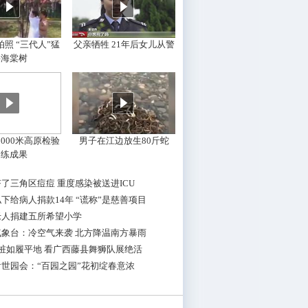
照 “三代人”猛
父亲牺牲 21年后女儿从警
摇海棠树
000米高原检验
男子在江边放生80斤蛇
训练成果
了三角区痘痘 重度感染被送进ICU
下给病人捐款14年 “谎称”是慈善项目
老人捐建五所希望小学
气象台：冷空气来袭 北方降温南方暴雨
桩如履平地 看广西藤县舞狮队展绝活
世园会：“百园之园”花初绽春意浓