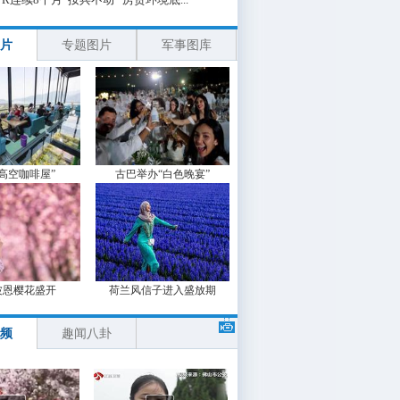
片
专题图片
军事图库
“高空咖啡屋”
古巴举办“白色晚宴”
波恩樱花盛开
荷兰风信子进入盛放期
频
趣闻八卦