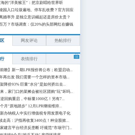
海的“洋美猴王”：把京剧唱给世界听
陵园入口垃圾遍地、停车乱收费？官方回应
离婚率升 是独立意识崛起还是房价太贵？
百万？市场调查：仅20%的头部网红在赚钱
区
网友评论
热帖排行
行
表情排行
前瞻】新一期LPR报价将公布；欧盟启动...
0年再出发 我们需要一个怎样的资本市场...
架降价93% 巨量“水分”是如何挤出去...
来，家门口的菜摊会被社区团购“玩”坏吗...
期逆回购重启，中标量1000亿！另有7...
个月“原地踏步” 12月LPR继续维持...
新办纳税人中实行增值税专用发票电子化
续走高：沪指再收复3400点！种业股掀...
家建言平台经济反垄断 吁规范“市场守门...
PR连续8个月“按兵不动” 房贷环境底...