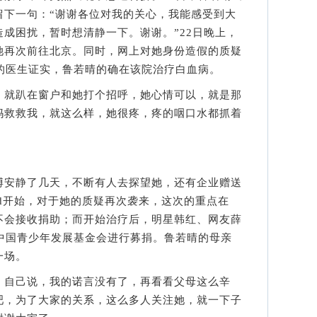
留下一句：“谢谢各位对我的关心，我能感受到大
成困扰，暂时想清静一下。谢谢。”22日晚上，
她再次前往北京。同时，网上对她身份造假的质疑
的医生证实，鲁若晴的确在该院治疗白血病。
就趴在窗户和她打个招呼，她心情可以，就是那
妈救救我，就这么样，她很疼，疼的咽口水都抓着
安静了几天，不断有人去探望她，还有企业赠送
pad开始，对于她的质疑再次袭来，这次的重点在
不会接收捐助；而开始治疗后，明星韩红、网友薛
手中国青少年发展基金会进行募捐。鲁若晴的母亲
一场。
自己说，我的诺言没有了，再看看父母这么辛
吧，为了大家的关系，这么多人关注她，就一下子