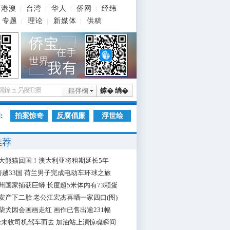
港澳
台湾
华人
侨网
经纬
|
|
|
|
专题
理论
新媒体
供稿
|
|
|
鏂伴椈
鎼� 绱�
:
拍案惊奇
反腐倡廉
浮世绘
推荐
大熊猫回国！澳大利亚将租期延长5年
跨越33国 荷兰男子完成电动车环球之旅
州国家捕获巨蟒 长度超5米体内有73颗蛋
安产下二胎 老公江宏杰喜晒一家四口(图)
柴犬因会画画走红 画作已售出逾231幅
枪未收司机驾车而去 加油站上演惊魂瞬间