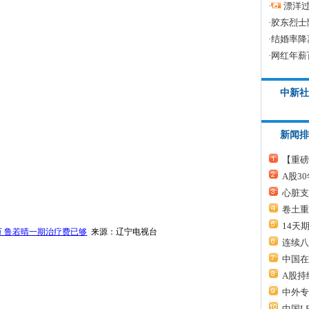
·
漂洋过
·
胶东烈士
·
结婚率降
·
网红年薪
中新社
新闻排
【重磅
A股3
心脏支
卷土重
14天
万 鲁若晴一期治疗费已够
来源：辽宁电视台
连续八
中国在
A股持
中外专
中国L