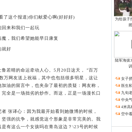
了这个报道)你们献爱心啊(好好好)
为给孩子拍
回来和我们一起玩
魔，我们希望她能早日康复
的就好
陆军海拔3
若晴的命运牵动人心。5月20日这天， "百万
，数万网友送上祝福，其中也包括很多明星，这让
·
女子挤
她加油的留言中，也夹杂了最初的质疑：网友称，
·
医生私
·
九旬
，完全是一场拙劣的炒作。而这，正是一场漫长口
·
中央
·
4米高
 张译心：因为我最开始看到她微博的时候，
·
空中看
、坚强的抗争，就感觉这个形象是非常完美的。我
是有这么一个女孩吗在青岛这边？\23号的时候