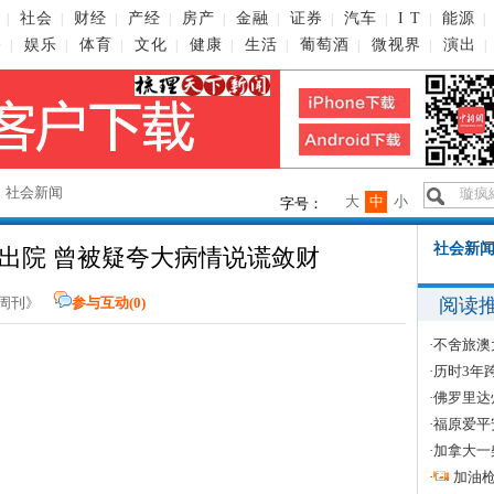
社会
财经
产经
房产
金融
证券
汽车
I T
能源
|
|
|
|
|
|
|
|
|
|
播
娱乐
体育
文化
健康
生活
葡萄酒
微视界
演出
|
|
|
|
|
|
|
|
|
→
社会新闻
大
中
小
字号：
社会新闻
出院 曾被疑夸大病情说谎敛财
阅读
新闻周刊》
参与互动(
0
)
·
不舍旅澳
·
历时3年
·
佛罗里达
·
福原爱平
·
加拿大一
·
加油