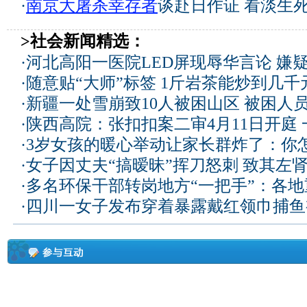
·
南京大屠杀幸存者
谈赴日作证 看淡生
>社会新闻精选：
·
河北高阳一医院LED屏现辱华言论 嫌
·
随意贴“大师”标签 1斤岩茶能炒到几
·
新疆一处雪崩致10人被困山区 被困人员
·
陕西高院：张扣扣案二审4月11日开庭
·
3岁女孩的暖心举动让家长群炸了：你
·
女子因丈夫“搞暧昧”挥刀怒刺 致其左
·
多名环保干部转岗地方“一把手”：各
·
四川一女子发布穿着暴露戴红领巾捕鱼