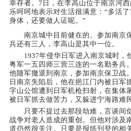
幸存者。7日，在李高山位于南京河
乐呵呵地表示对生活很满意：“多活了
身体，还要做人证呢。”
南京城中目前健在的、参加南京保
兵还有三人，李高山是其中一位。
1937年侵华日军进入南京城时，他
粤军一五四师三营三连的一名勤务兵
他随军撤退到南京，参加南京保卫战。19
日南京失陷后，他在挹江门内被日军
字山公馆遭到日军机枪扫射，在集体
被日军抓去做苦力，又躲进宁海路难
只要不提过去那段劫难，言谈间似
战争对老人造成的重创。但他对涉及
道仍然很关注。只要是报纸刊登的相