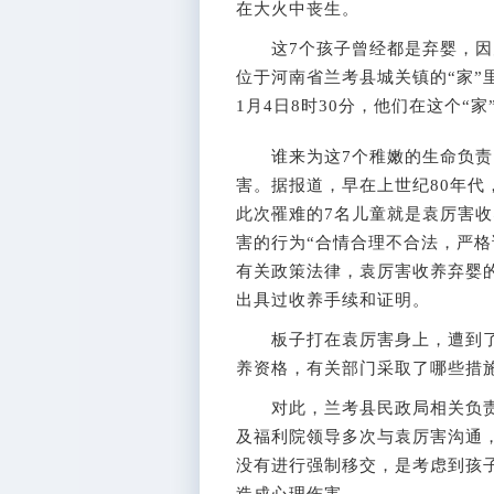
在大火中丧生。
这7个孩子曾经都是弃婴，因
位于河南省兰考县城关镇的“家”
1月4日8时30分，他们在这个“
谁来为这7个稚嫩的生命负责？
害。据报道，早在上世纪80年
此次罹难的7名儿童就是袁厉害
害的行为“合情合理不合法，严格
有关政策法律，袁厉害收养弃婴
出具过收养手续和证明。
板子打在袁厉害身上，遭到了
养资格，有关部门采取了哪些措
对此，兰考县民政局相关负责人
及福利院领导多次与袁厉害沟通
没有进行强制移交，是考虑到孩