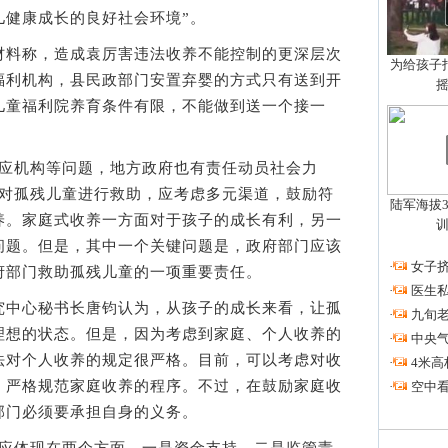
儿健康成长的良好社会环境”。
料称，造成袁厉害违法收养不能控制的更深层次
为给孩子拍
福利机构，县民政部门安置弃婴的方式只有送到开
儿童福利院养育条件有限，不能做到送一个接一
应机构等问题，地方政府也有责任动员社会力
，对孤残儿童进行救助，应考虑多元渠道，鼓励符
陆军海拔3
养。家庭式收养一方面对于孩子的成长有利，另一
问题。但是，其中一个关键问题是，政府部门应该
·
女子挤
府部门救助孤残儿童的一项重要责任。
·
医生私
中心秘书长唐钧认为，从孩子的成长来看，让孤
·
九旬
理想的状态。但是，因为考虑到家庭、个人收养的
·
中央
法对个人收养的规定很严格。目前，可以考虑对收
·
4米高
，严格规范家庭收养的程序。不过，在鼓励家庭收
·
空中看
部门必须要承担自身的义务。