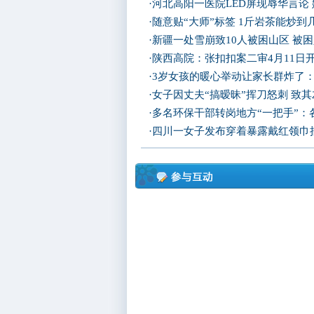
·
河北高阳一医院LED屏现辱华言论
·
随意贴“大师”标签 1斤岩茶能炒
·
新疆一处雪崩致10人被困山区 被困
·
陕西高院：张扣扣案二审4月11日
·
3岁女孩的暖心举动让家长群炸了
·
女子因丈夫“搞暧昧”挥刀怒刺 致
·
多名环保干部转岗地方“一把手”：
·
四川一女子发布穿着暴露戴红领巾