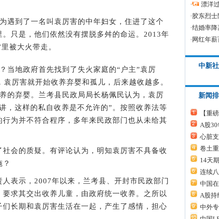
·
漂洋过
·
胶东烈士
为遇到了一名叫袁厉害的中年妇女，住进了这个
·
结婚率降
里。只是，他们依然没有摆脱多舛的命运。2013年
·
网红年薪
家”里被大火带走。
中新社
当地政府首先找到了失火家庭的“户主”袁厉
代，袁厉害就开始收养弃婴和孤儿，后来越收越多。
收养的弃婴。兰考县民政局局长杨佩民认为，袁厉
新闻排
讲，这样的私自收养是不允许的”。按照收养法等
【重磅
的行为并不符合程序，多年来民政部门也从未给其
A股3
心脏支
卷土重
社会的质疑。有评论认为，明知袁厉害不具备收
14天
施？
连续八
表示，2007年以来，兰考县、开封市民政部门
中国在
，要求其交出收养儿童，由政府统一收养。之所以
A股持
子们长期和袁厉害生活在一起，产生了感情，担心
中外专
中国L