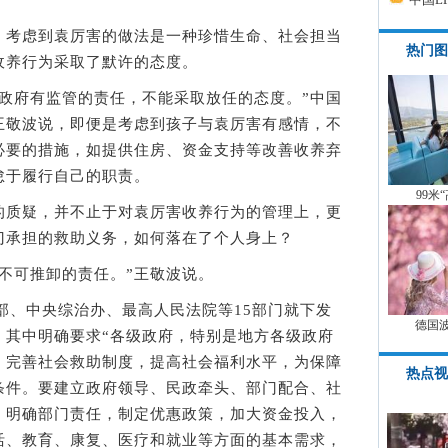
考虑到袁厉害的做法是一种珍惜生命、社会担当
热门图
收养行为采取了默许的态度。
府有监管的责任，不能采取放任的态度。”中国
王敬波说，即便是考虑到孩子与袁厉害有感情，不
必要的措施，如提供住房、资金支持等改善收养弃
怠于履行自己的职责。
99米
质疑，并不止于对袁厉害收养行为的管理上，更
门承担的救助义务，如何落在了个人身上？
可推卸的责任。”王敬波说。
部、中央综治办、最高人民法院等15部门就下发
德国
，其中明确要求“各级政府，特别是地方各级政府
，完善社会救助制度，提高社会福利水平，为保障
热点视
条件。要建立政府领导、民政牵头、部门配合、社
，明确部门责任，制定优惠政策，加大资金投入，
活、教育、康复、医疗和就业等方面的基本需求，