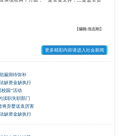
体现在两个方面，一是资金支持，二是监管责
【编辑:张志刚】
更多精彩内容请进入社会新闻
救助漏洞待弥补
立法缺资金缺执行
回校园”活动
的渎职失职部门
0曾将弃婴送袁厉害
立法缺资金缺执行