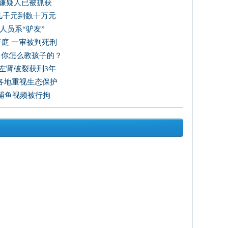
 嫌疑人已被抓获
到几千元到数十万元
人员系“驴友”
开庭 一审被判死刑
：你怎么教孩子的？
其左肾破裂获刑3年
各地重视生态保护
捕鱼视频被行拘