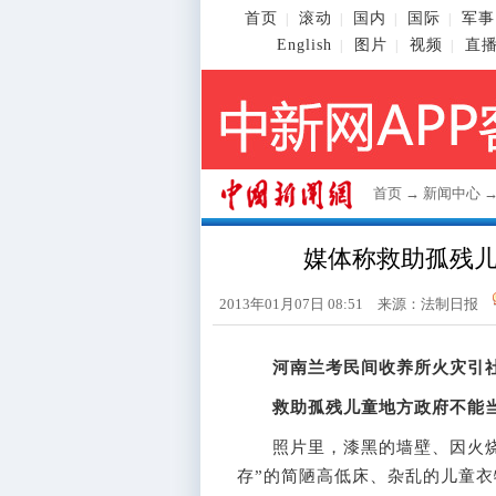
首页
滚动
国内
国际
军事
|
|
|
|
English
图片
视频
直
|
|
|
首页
→
新闻中心
媒体称救助孤残儿
2013年01月07日 08:51 来源：法制日报
河南兰考民间收养所火灾引
救助孤残儿童地方政府不能当
照片里，漆黑的墙壁、因火烧
存”的简陋高低床、杂乱的儿童衣