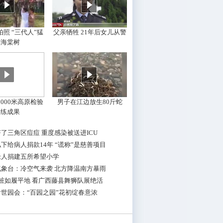
照 “三代人”猛
父亲牺牲 21年后女儿从警
摇海棠树
000米高原检验
男子在江边放生80斤蛇
训练成果
了三角区痘痘 重度感染被送进ICU
下给病人捐款14年 “谎称”是慈善项目
老人捐建五所希望小学
气象台：冷空气来袭 北方降温南方暴雨
桩如履平地 看广西藤县舞狮队展绝活
世园会：“百园之园”花初绽春意浓