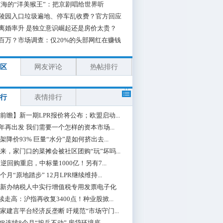
海的“洋美猴王”：把京剧唱给世界听
陵园入口垃圾遍地、停车乱收费？官方回应
离婚率升 是独立意识崛起还是房价太贵？
百万？市场调查：仅20%的头部网红在赚钱
区
网友评论
热帖排行
行
表情排行
前瞻】新一期LPR报价将公布；欧盟启动...
0年再出发 我们需要一个怎样的资本市场...
架降价93% 巨量“水分”是如何挤出去...
来，家门口的菜摊会被社区团购“玩”坏吗...
期逆回购重启，中标量1000亿！另有7...
个月“原地踏步” 12月LPR继续维持...
新办纳税人中实行增值税专用发票电子化
续走高：沪指再收复3400点！种业股掀...
家建言平台经济反垄断 吁规范“市场守门...
PR连续8个月“按兵不动” 房贷环境底...