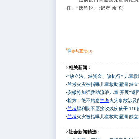
“政府部门对孤残儿童的救助应
任。”唐钧说。(记者 余飞)
参与互动(
0
)
>相关新闻：
·
“缺立法、缺资金、缺执行” 儿童
·
兰考火灾被指曝儿童救助漏洞 缺
·
安徽将加强救助流浪儿童 开展“返
·
检方：绝不姑息
兰考
火灾事故涉及
·
兰考
福利院不愿接收残疾孩子 11
·
兰考
火灾被指曝儿童救助漏洞 缺
>社会新闻精选：