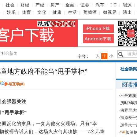
社会
财经
产经
房产
金融
证券
汽车
I T
能源
|
|
|
|
|
|
|
|
|
|
播
娱乐
体育
文化
健康
生活
葡萄酒
微视界
演出
|
|
|
|
|
|
|
|
|
→
社会新闻
大
中
小
字号：
社会新闻
童地方政府不能当“甩手掌柜”
阅读
参与互动(
0
)
·
不舍旅澳
社会强烈关注
·
历时3年
·
佛罗里达
“甩手掌柜”
·
福原爱平
而炭化的家具，一如其他火灾现场。只有“幸
·
加拿大一
物被褥告诉人们，这场火灾何其凄惨——7名儿童
·
加油