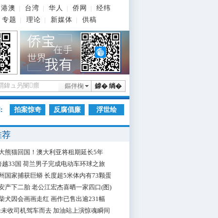
港澳
台湾
华人
侨网
经纬
|
|
|
|
专题
理论
新媒体
供稿
|
|
|
鏂伴椈
鎼� 绱�
:
拍案惊奇
反腐倡廉
浮世绘
推荐
大熊猫回国！澳大利亚将租期延长5年
跨越33国 荷兰男子完成电动车环球之旅
州国家捕获巨蟒 长度超5米体内有73颗蛋
安产下二胎 老公江宏杰喜晒一家四口(图)
柴犬因会画画走红 画作已售出逾231幅
枪未收司机驾车而去 加油站上演惊魂瞬间