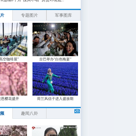
片
专题图片
军事图库
“高空咖啡屋”
古巴举办“白色晚宴”
波恩樱花盛开
荷兰风信子进入盛放期
频
趣闻八卦