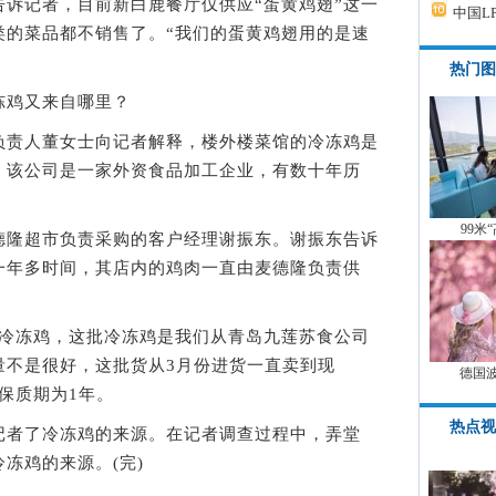
记者，目前新白鹿餐厅仅供应“蛋黄鸡翅”这一
中国L
类的菜品都不销售了。“我们的蛋黄鸡翅用的是速
热门图
鸡又来自哪里？
责人董女士向记者解释，楼外楼菜馆的冷冻鸡是
，该公司是一家外资食品加工企业，有数十年历
99米
隆超市负责采购的客户经理谢振东。谢振东告诉
一年多时间，其店内的鸡肉一直由麦德隆负责供
冻鸡，这批冷冻鸡是我们从青岛九莲苏食公司
量不是很好，这批货从3月份进货一直卖到现
德国
保质期为1年。
热点视
者了冷冻鸡的来源。在记者调查过程中，弄堂
冻鸡的来源。(完)