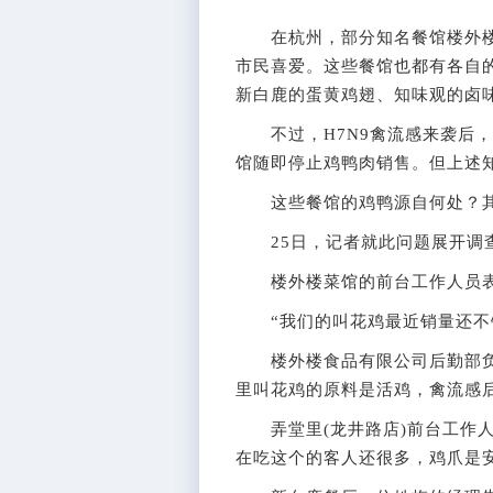
在杭州，部分知名餐馆楼外楼
市民喜爱。这些餐馆也都有各自
新白鹿的蛋黄鸡翅、知味观的卤
不过，H7N9禽流感来袭后，
馆随即停止鸡鸭肉销售。但上述
这些餐馆的鸡鸭源自何处？其
25日，记者就此问题展开调
楼外楼菜馆的前台工作人员表
“我们的叫花鸡最近销量还不错
楼外楼食品有限公司后勤部负
里叫花鸡的原料是活鸡，禽流感
弄堂里(龙井路店)前台工作人
在吃这个的客人还很多，鸡爪是安