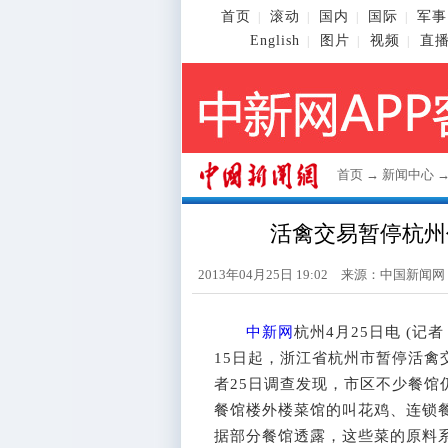
首页
滚动
国内
国际
军事
|
|
|
|
English
图片
视频
直
|
|
|
首页
→
新闻中心
活禽交易暂停杭州
2013年04月25日 19:02 来源：
中国新闻网
中新网
杭州4月25日电 (记
15日起，浙江省杭州市暂停活
者25日调查发现，市区不少餐
餐馆楼外楼菜馆的叫花鸡、连锁
据部分餐馆透露，这些菜的原料