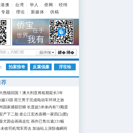
港澳
台湾
华人
侨网
经纬
|
|
|
|
专题
理论
新媒体
供稿
|
|
|
鏂伴椈
鎼� 绱�
:
拍案惊奇
反腐倡廉
浮世绘
推荐
大熊猫回国！澳大利亚将租期延长5年
跨越33国 荷兰男子完成电动车环球之旅
州国家捕获巨蟒 长度超5米体内有73颗蛋
安产下二胎 老公江宏杰喜晒一家四口(图)
柴犬因会画画走红 画作已售出逾231幅
枪未收司机驾车而去 加油站上演惊魂瞬间