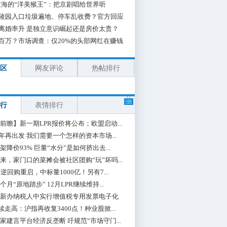
海的“洋美猴王”：把京剧唱给世界听
陵园入口垃圾遍地、停车乱收费？官方回应
离婚率升 是独立意识崛起还是房价太贵？
百万？市场调查：仅20%的头部网红在赚钱
区
网友评论
热帖排行
行
表情排行
前瞻】新一期LPR报价将公布；欧盟启动...
0年再出发 我们需要一个怎样的资本市场...
架降价93% 巨量“水分”是如何挤出去...
来，家门口的菜摊会被社区团购“玩”坏吗...
期逆回购重启，中标量1000亿！另有7...
个月“原地踏步” 12月LPR继续维持...
新办纳税人中实行增值税专用发票电子化
续走高：沪指再收复3400点！种业股掀...
家建言平台经济反垄断 吁规范“市场守门...