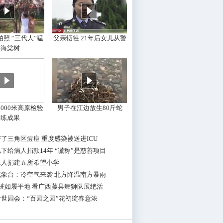
照 “三代人”猛
父亲牺牲 21年后女儿从警
摇海棠树
000米高原检验
男子在江边放生80斤蛇
训练成果
了三角区痘痘 重度感染被送进ICU
下给病人捐款14年 “谎称”是慈善项目
老人捐建五所希望小学
气象台：冷空气来袭 北方降温南方暴雨
桩如履平地 看广西藤县舞狮队展绝活
世园会：“百园之园”花初绽春意浓