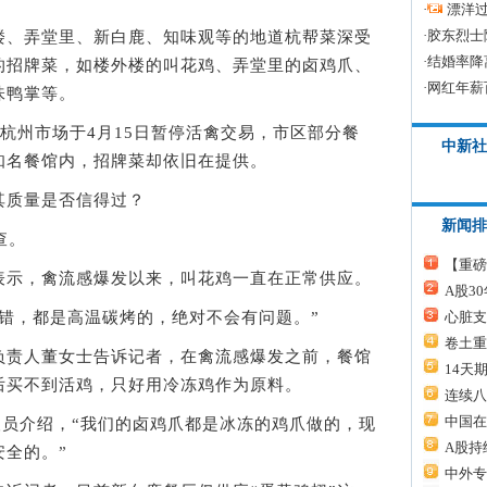
·
漂洋过
·
胶东烈士
、弄堂里、新白鹿、知味观等的地道杭帮菜深受
·
结婚率降
的招牌菜，如楼外楼的叫花鸡、弄堂里的卤鸡爪、
·
网红年薪
味鸭掌等。
杭州市场于4月15日暂停活禽交易，市区部分餐
中新社
知名餐馆内，招牌菜却依旧在提供。
质量是否信得过？
新闻排
查。
【重磅
示，禽流感爆发以来，叫花鸡一直在正常供应。
A股3
心脏支
，都是高温碳烤的，绝对不会有问题。”
卷土重
责人董女士告诉记者，在禽流感爆发之前，餐馆
14天
后买不到活鸡，只好用冷冻鸡作为原料。
连续八
中国在
员介绍，“我们的卤鸡爪都是冰冻的鸡爪做的，现
A股持
全的。”
中外专