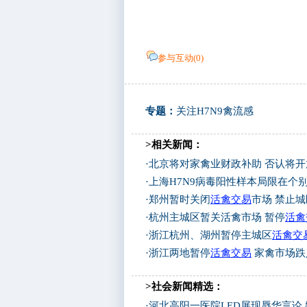
参与互动(
0
)
专题：
关注H7N9禽流感
>相关新闻：
·
北京将对家禽业财政补助 否认将开
·
上海H7N9病毒阳性样本局限在个
·
郑州暂时关闭
活禽交易
市场 禁止
·
杭州主城区暂关活禽市场 暂停
活禽
·
浙江杭州、湖州暂停主城区
活禽交
·
浙江两地暂停
活禽交易
家禽市场跌
>社会新闻精选：
·
河北高阳一医院LED屏现辱华言论