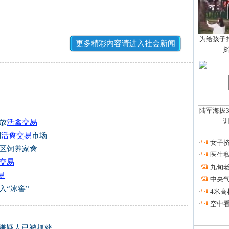
为给孩子拍
更多精彩内容请进入社会新闻
陆军海拔3
放
活禽交易
别
活禽交易
市场
·
女子挤
城区饲养家禽
·
医生私
交易
·
九旬
易
·
中央
入“冰窖”
·
4米高
·
空中看
 嫌疑人已被抓获