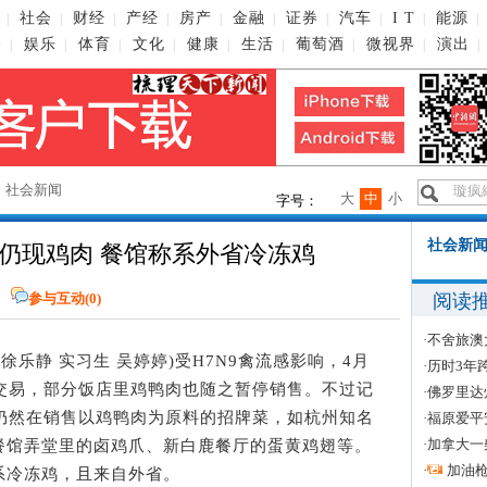
社会
财经
产经
房产
金融
证券
汽车
I T
能源
|
|
|
|
|
|
|
|
|
|
播
娱乐
体育
文化
健康
生活
葡萄酒
微视界
演出
|
|
|
|
|
|
|
|
|
→
社会新闻
大
中
小
字号：
社会新闻
仍现鸡肉 餐馆称系外省冷冻鸡
阅读
参与互动(
0
)
·
不舍旅澳
者 徐乐静 实习生 吴婷婷)受H7N9禽流感影响，4月
·
历时3年
禽交易，部分饭店里鸡鸭肉也随之暂停销售。不过记
·
佛罗里达
馆仍然在销售以鸡鸭肉为原料的招牌菜，如杭州知名
·
福原爱平
·
加拿大一
餐馆弄堂里的卤鸡爪、新白鹿餐厅的蛋黄鸡翅等。
·
加油
系冷冻鸡，且来自外省。