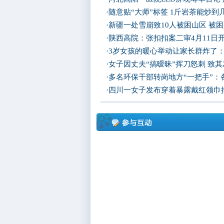
·
随意贴“大师”标签 1斤岩茶能炒
·
新疆一处雪崩致10人被困山区 被困
·
陕西高院：张扣扣案二审4月11日
·
3岁女孩的暖心举动让家长群炸了
·
女子因丈夫“搞暧昧”挥刀怒刺 致
·
多名环保干部转岗地方“一把手”：
·
四川一女子发布穿着暴露戴红领巾