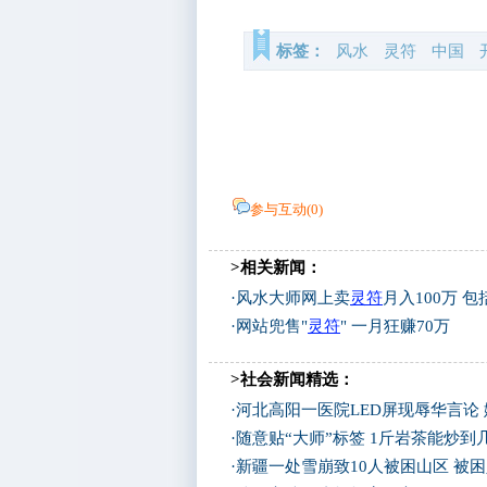
标签：
风水
灵符
中国
参与互动(
0
)
>相关新闻：
·
风水大师网上卖
灵符
月入100万 
·
网站兜售"
灵符
" 一月狂赚70万
>社会新闻精选：
·
河北高阳一医院LED屏现辱华言论
·
随意贴“大师”标签 1斤岩茶能炒
·
新疆一处雪崩致10人被困山区 被困