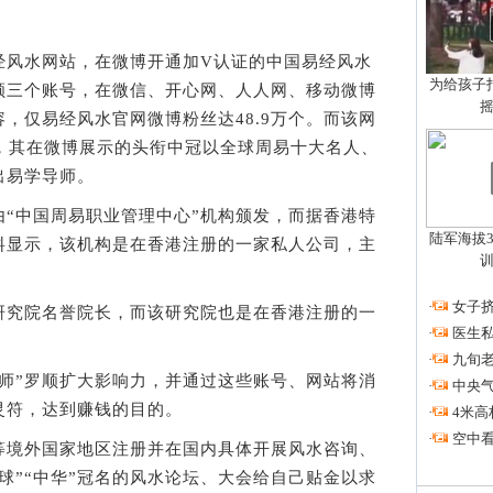
风水网站，在微博开通加V认证的中国易经风水
为给孩子拍
顺三个账号，在微信、开心网、人人网、移动微博
，仅易经风水官网微博粉丝达48.9万个。而该网
后，其在微博展示的头衔中冠以全球周易十大名人、
出易学导师。
中国周易职业管理中心”机构颁发，而据香港特
陆军海拔3
料显示，该机构是在香港注册的一家私人公司，主
。
·
女子挤
究院名誉院长，而该研究院也是在香港注册的一
·
医生私
。
·
九旬
”罗顺扩大影响力，并通过这些账号、网站将消
·
中央
灵符，达到赚钱的目的。
·
4米高
·
空中看
境外国家地区注册并在国内具体开展风水咨询、
球”“中华”冠名的风水论坛、大会给自己贴金以求