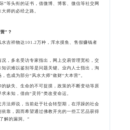
“国际”等头衔的证书，借微博、博客、微信等社交网
水大师的必经之路。
营”？
吉祥物达101.2万种，浑水摸鱼、售假赚钱者
况，多名受访专家指出，网上交易管理宽松，交
水知识难以鉴别等是问题关键。业内人士指出，淘
场，也成为部分“风水大师”敛财“大本营”。
的缺失、生命的不可捉摸，政策的不断变动等原
求未知，借由“灵符”类改变命运。
月法师说，当前处于社会转型期，在浮躁的社会
到依靠，因而希望通过佛教开光的一些工艺品获得
了解的漏洞。”