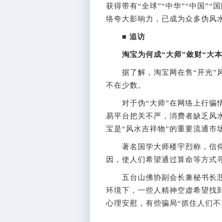
获得带有“全球”“中华”“中国”
络夸大影响力，已成为众多伪风
■ 追访
淘宝为何成“大师”敛财“大本
据了解，淘宝网在售“开光”风水
不在少数。
对于伪“大师”在网络上行骗情
易平台把关不严，消费者缺乏风
宝是“风水吉祥物”的重要流通市
著名国学大师楼宇烈称，信仰
因，使人们希望通过算命等方式寻
五台山佛协副会长兼秘书长悲
环境下，一些人精神空虚希望找
心理安慰，有些骗局“抓住人们不