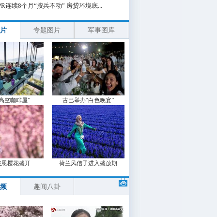
PR连续8个月“按兵不动” 房贷环境底...
片
专题图片
军事图库
“高空咖啡屋”
古巴举办“白色晚宴”
波恩樱花盛开
荷兰风信子进入盛放期
频
趣闻八卦