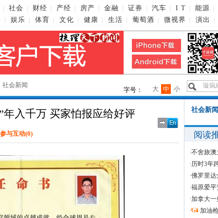
社会
财经
产经
房产
金融
证券
汽车
I T
能源
|
|
|
|
|
|
|
|
|
|
播
娱乐
体育
文化
健康
生活
葡萄酒
微视界
演出
|
|
|
|
|
|
|
|
|
→
社会新闻
大
中
小
字号：
社会新闻
”年入千万 买家怕报应给好评
阅读
参与互动(
0
)
·
不舍旅澳
·
历时3年
·
佛罗里达
·
福原爱平
·
加拿大一
·
加油