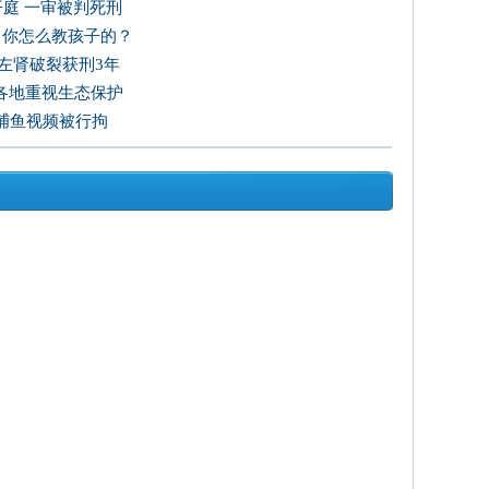
开庭 一审被判死刑
：你怎么教孩子的？
其左肾破裂获刑3年
各地重视生态保护
捕鱼视频被行拘