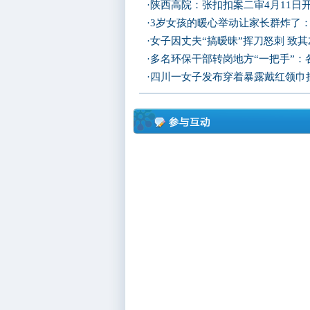
·
陕西高院：张扣扣案二审4月11日
·
3岁女孩的暖心举动让家长群炸了
·
女子因丈夫“搞暧昧”挥刀怒刺 致
·
多名环保干部转岗地方“一把手”：
·
四川一女子发布穿着暴露戴红领巾