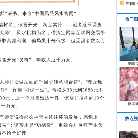
中国L
师”证书。来自“中国易经风水官网”
热门图
树名、假冒开光、淘宝卖符……记者近日调查
水大师”、风水机构为名，借淘宝网等互联网交易平
赚取高额利润，骗局虽十分低级，但受骗者数以万
开光“灵符”，年收入近千万元。
99米
师开坛做法画的”“回心转意和合符”、“堕胎赎
物件”，许诺“可保一生”。价格从38元到5888元不
300元，近一个月售出达千件。该店开店不到10个
德国
近千万元。
有师傅说得那么神奇且还往坏的发展，感觉上
热点视
警告”：该费用是“功德费”，退款会对灵符产生负
得不给予好评。