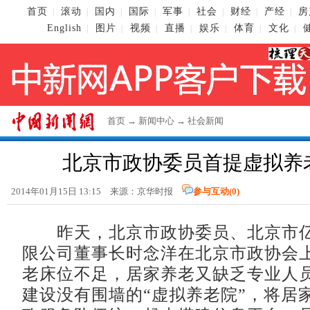
首页
滚动
国内
国际
军事
社会
财经
产经
房
|
|
|
|
|
|
|
|
English
图片
视频
直播
娱乐
体育
文化
|
|
|
|
|
|
|
首页
→
新闻中心
→
社会新闻
北京市政协委员首提虚拟养
2014年01月15日 13:15 来源：京华时报
参与互动(
0
)
昨天，北京市政协委员、北京市亿
限公司董事长时念洋在北京市政协会
老床位不足，居家养老又缺乏专业人
建设没有围墙的“虚拟养老院”，将居