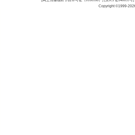
[
网上传播视听节目许可证（0106168）
] [
京ICP证040655号
]
Copyright ©1999-20