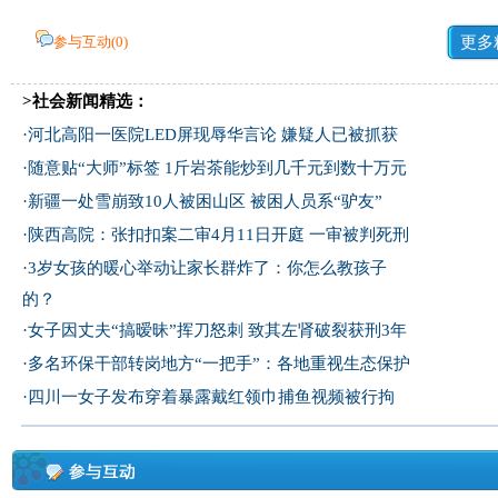
参与互动(
0
)
更多
>社会新闻精选：
·
河北高阳一医院LED屏现辱华言论 嫌疑人已被抓获
·
随意贴“大师”标签 1斤岩茶能炒到几千元到数十万元
·
新疆一处雪崩致10人被困山区 被困人员系“驴友”
·
陕西高院：张扣扣案二审4月11日开庭 一审被判死刑
·
3岁女孩的暖心举动让家长群炸了：你怎么教孩子
的？
·
女子因丈夫“搞暧昧”挥刀怒刺 致其左肾破裂获刑3年
·
多名环保干部转岗地方“一把手”：各地重视生态保护
·
四川一女子发布穿着暴露戴红领巾捕鱼视频被行拘