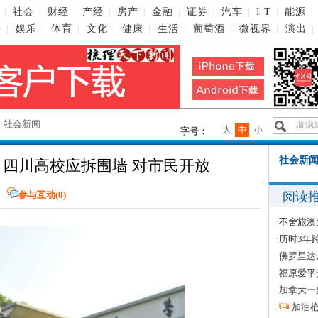
社会
财经
产经
房产
金融
证券
汽车
I T
能源
|
|
|
|
|
|
|
|
|
|
播
娱乐
体育
文化
健康
生活
葡萄酒
微视界
演出
|
|
|
|
|
|
|
|
|
→
社会新闻
大
中
小
字号：
社会新闻
：四川高校应拆围墙 对市民开放
阅读
报
参与互动(
0
)
·
不舍旅澳
·
历时3年
·
佛罗里达
·
福原爱平
·
加拿大一
·
加油