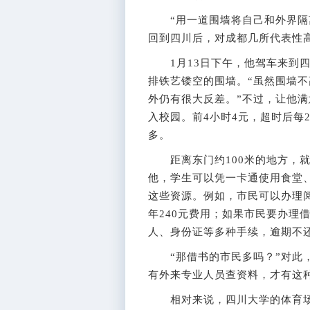
“用一道围墙将自己和外界隔离
回到四川后，对成都几所代表性
1月13日下午，他驾车来到四
排铁艺镂空的围墙。“虽然围墙
外仍有很大反差。”不过，让他
入校园。前4小时4元，超时后每
多。
距离东门约100米的地方，就
他，学生可以凭一卡通使用食堂
这些资源。例如，市民可以办理阅
年240元费用；如果市民要办理
人、身份证等多种手续，逾期不
“那借书的市民多吗？”对此，
有外来专业人员查资料，才有这
相对来说，四川大学的体育场