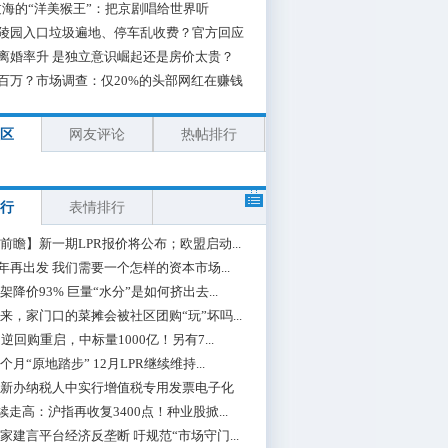
海的“洋美猴王”：把京剧唱给世界听
陵园入口垃圾遍地、停车乱收费？官方回应
离婚率升 是独立意识崛起还是房价太贵？
百万？市场调查：仅20%的头部网红在赚钱
区
网友评论
热帖排行
行
表情排行
前瞻】新一期LPR报价将公布；欧盟启动...
0年再出发 我们需要一个怎样的资本市场...
架降价93% 巨量“水分”是如何挤出去...
来，家门口的菜摊会被社区团购“玩”坏吗...
期逆回购重启，中标量1000亿！另有7...
个月“原地踏步” 12月LPR继续维持...
新办纳税人中实行增值税专用发票电子化
续走高：沪指再收复3400点！种业股掀...
家建言平台经济反垄断 吁规范“市场守门...