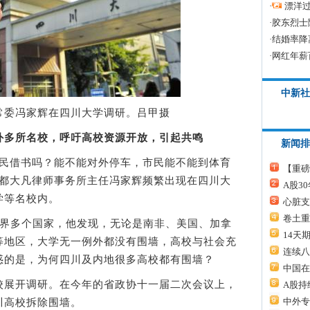
·
漂洋过
·
胶东烈士
·
结婚率降
·
网红年薪
中新社
协常委冯家辉在四川大学调研。吕甲摄
外多所名校，呼吁高校资源开放，引起共鸣
新闻排
借书吗？能不能对外停车，市民能不能到体育
【重磅
成都大凡律师事务所主任冯家辉频繁出现在四川大
A股3
学等名校内。
心脏支
卷土重
界多个国家，他发现，无论是南非、美国、加拿
14天
等地区，大学无一例外都没有围墙，高校与社会充
连续八
惑的是，为何四川及内地很多高校都有围墙？
中国在
展开调研。在今年的省政协十一届二次会议上，
A股持
中外专
川高校拆除围墙。