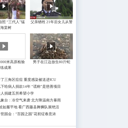
照 “三代人”猛
父亲牺牲 21年后女儿从警
摇海棠树
000米高原检验
男子在江边放生80斤蛇
训练成果
了三角区痘痘 重度感染被送进ICU
下给病人捐款14年 “谎称”是慈善项目
老人捐建五所希望小学
气象台：冷空气来袭 北方降温南方暴雨
桩如履平地 看广西藤县舞狮队展绝活
世园会：“百园之园”花初绽春意浓