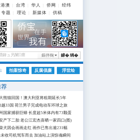
港澳
台湾
华人
侨网
经纬
|
|
|
|
专题
理论
新媒体
供稿
|
|
|
鏂伴椈
鎼� 绱�
:
拍案惊奇
反腐倡廉
浮世绘
推荐
大熊猫回国！澳大利亚将租期延长5年
跨越33国 荷兰男子完成电动车环球之旅
州国家捕获巨蟒 长度超5米体内有73颗蛋
安产下二胎 老公江宏杰喜晒一家四口(图)
柴犬因会画画走红 画作已售出逾231幅
枪未收司机驾车而去 加油站上演惊魂瞬间