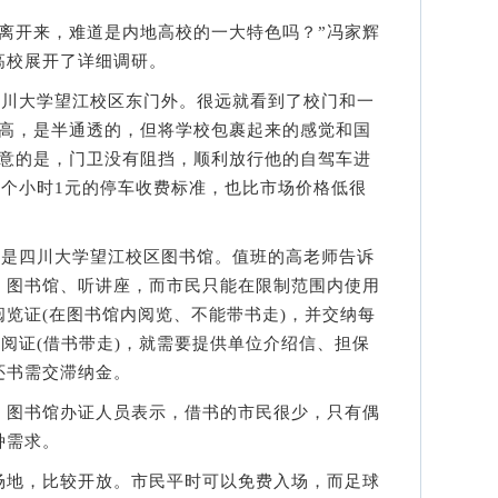
开来，难道是内地高校的一大特色吗？”冯家辉
高校展开了详细调研。
川大学望江校区东门外。很远就看到了校门和一
不高，是半通透的，但将学校包裹起来的感觉和国
满意的是，门卫没有阻挡，顺利放行他的自驾车进
2个小时1元的停车收费标准，也比市场价格低很
是四川大学望江校区图书馆。值班的高老师告诉
、图书馆、听讲座，而市民只能在限制范围内使用
览证(在图书馆内阅览、不能带书走)，并交纳每
借阅证(借书带走)，就需要提供单位介绍信、担保
还书需交滞纳金。
图书馆办证人员表示，借书的市民很少，只有偶
种需求。
地，比较开放。市民平时可以免费入场，而足球