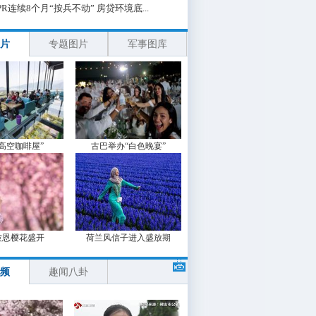
PR连续8个月“按兵不动” 房贷环境底...
片
专题图片
军事图库
“高空咖啡屋”
古巴举办“白色晚宴”
波恩樱花盛开
荷兰风信子进入盛放期
频
趣闻八卦