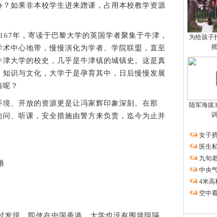
办？如果非本校学生进来蹭课，占用本校教学资源
67年，寄读于巴黎大学的英国学者聚集于牛津，
为给孩子拍
学术中心地带，慢慢演化为学者、学院联盟，直至
牛津大学的校史，几乎是牛津镇的城镇史。这是真
、知识与文化，大学于是孕育其中，日后慢慢发展
墙呢？
境、开放的资源更是让冯家辉印象深刻。在那
陆军海拔3
访问、听课，安全措施由警方来负责，迄今为止并
·
女子挤
·
医生私
·
九旬
港
·
中央
·
4米高
·
空中看
时发现，即使在中国香港，大学也没有围墙阻隔。