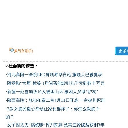
参与互动(
0
)
更多
>社会新闻精选：
·
河北高阳一医院LED屏现辱华言论 嫌疑人已被抓获
·
随意贴“大师”标签 1斤岩茶能炒到几千元到数十万元
·
新疆一处雪崩致10人被困山区 被困人员系“驴友”
·
陕西高院：张扣扣案二审4月11日开庭 一审被判死刑
·
3岁女孩的暖心举动让家长群炸了：你怎么教孩子
的？
·
女子因丈夫“搞暧昧”挥刀怒刺 致其左肾破裂获刑3年