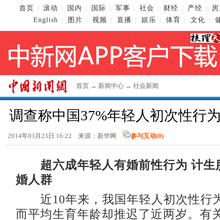
首页
滚动
国内
国际
军事
社会
财经
产经
房
|
|
|
|
|
|
|
|
English
图片
视频
直播
娱乐
体育
文化
|
|
|
|
|
|
|
首页
→
新闻中心
→
社会新闻
调查称中国37%年轻人初次性行为
2014年03月23日 16:22 来源：新华网
参与互动(
0
)
超六成年轻人有婚前性行为 计生
婚人群
近10年来，我国年轻人初次性行
而平均生育年龄却推迟了近两岁。有关