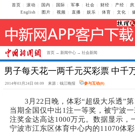
首页
滚动
国内
国际
军事
社会
财经
产经
房
|
|
|
|
|
|
|
|
English
图片
视频
直播
娱乐
体育
文化
|
|
|
|
|
|
|
首页
→
新闻中心
→
社会新闻
男子每天花一两千元买彩票 中千
2014年03月24日 08:09 来源：钱江晚报
参与互动(
0
)
3月22日晚，体彩“超级大乐透”第1
当期全国仅中出1注一等奖，被宁波
注奖金达高达1000万元。数据显示，
宁波市江东区体育中心内的11070体