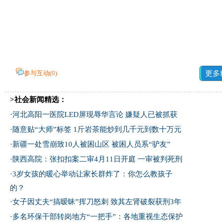
参与互动(
0
)
更多
>社会新闻精选：
·
河北高阳一医院LED屏现辱华言论 嫌疑人已被抓获
·
随意贴“大师”标签 1斤岩茶能炒到几千元到数十万元
·
新疆一处雪崩致10人被困山区 被困人员系“驴友”
·
陕西高院：张扣扣案二审4月11日开庭 一审被判死刑
·
3岁女孩的暖心举动让家长群炸了：你怎么教孩子
的？
·
女子因丈夫“搞暧昧”挥刀怒刺 致其左肾破裂获刑3年
·
多名环保干部转岗地方“一把手”：各地重视生态保护