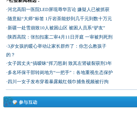
>社会新闻精选：
·
河北高阳一医院LED屏现辱华言论 嫌疑人已被抓获
·
随意贴“大师”标签 1斤岩茶能炒到几千元到数十万元
·
新疆一处雪崩致10人被困山区 被困人员系“驴友”
·
陕西高院：张扣扣案二审4月11日开庭 一审被判死刑
·
3岁女孩的暖心举动让家长群炸了：你怎么教孩子
的？
·
女子因丈夫“搞暧昧”挥刀怒刺 致其左肾破裂获刑3年
·
多名环保干部转岗地方“一把手”：各地重视生态保护
·
四川一女子发布穿着暴露戴红领巾捕鱼视频被行拘