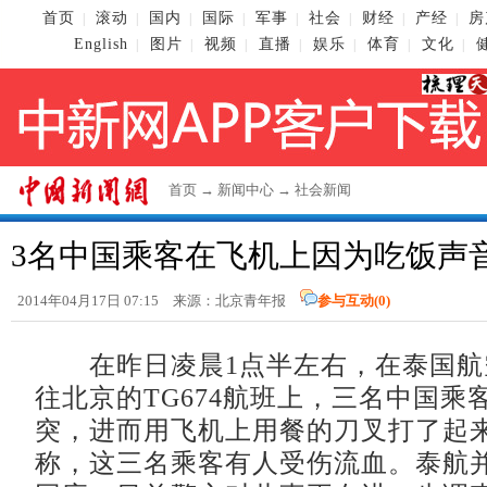
首页
滚动
国内
国际
军事
社会
财经
产经
房
|
|
|
|
|
|
|
|
English
图片
视频
直播
娱乐
体育
文化
|
|
|
|
|
|
|
首页
→
新闻中心
→
社会新闻
3名中国乘客在飞机上因为吃饭声
2014年04月17日 07:15 来源：北京青年报
参与互动(
0
)
在昨日凌晨1点半左右，在泰国航
往北京的TG674航班上，三名中国乘
突，进而用飞机上用餐的刀叉打了起
称，这三名乘客有人受伤流血。泰航