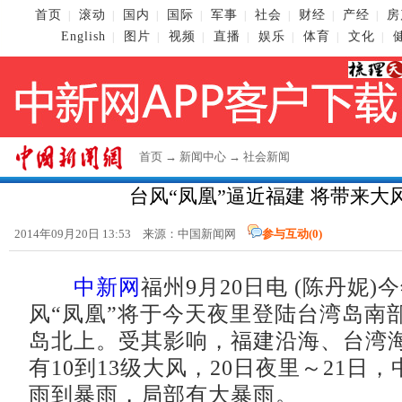
首页
滚动
国内
国际
军事
社会
财经
产经
房
|
|
|
|
|
|
|
|
English
图片
视频
直播
娱乐
体育
文化
|
|
|
|
|
|
|
首页
→
新闻中心
→
社会新闻
台风“凤凰”逼近福建 将带来大
2014年09月20日 13:53 来源：
中国新闻网
参与互动(
0
)
中新网
福州9月20日电 (陈丹妮)
风“凤凰”将于今天夜里登陆台湾岛南
岛北上。受其影响，福建沿海、台湾
有10到13级大风，20日夜里～21日
雨到暴雨，局部有大暴雨。