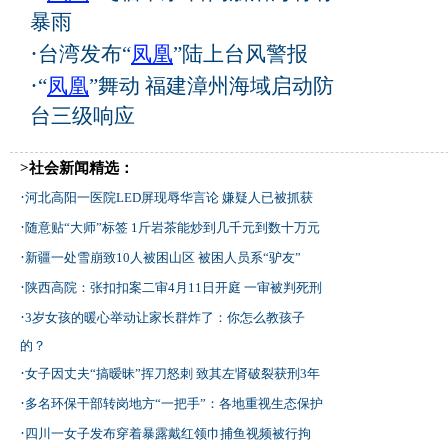
暴雨
·
台湾发布“
凤凰
”陆上台风警报
·
“
凤凰
”舞动 福建漳州海域启动防
台三级响应
>社会新闻精选：
·
河北高阳一医院LED屏现辱华言论 嫌疑人已被抓获
·
随意贴“大师”标签 1斤岩茶能炒到几千元到数十万元
·
新疆一处雪崩致10人被困山区 被困人员系“驴友”
·
陕西高院：张扣扣案二审4月11日开庭 一审被判死刑
·
3岁女孩的暖心举动让家长群炸了：你怎么教孩子
的？
·
女子因丈夫“搞暧昧”挥刀怒刺 致其左肾破裂获刑3年
·
多名环保干部转岗地方“一把手”：各地重视生态保护
·
四川一女子发布穿着暴露戴红领巾捕鱼视频被行拘