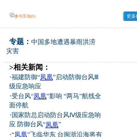
参与互动(
0
)
更多
专题：
中国多地遭遇暴雨洪涝
灾害
>相关新闻：
·
福建防御“
凤凰
”启动防御台风Ⅲ
级应急响应
·
受台风“
凤凰
”影响 “两马”航线全
面停航
·
国家防总启动防台风Ⅳ级应急响
应 防御台风“
”
凤凰
·
“
凤凰
”飞临华东 台闽浙沿海将有