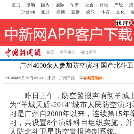
首页
滚动
国内
国际
军事
社会
财经
产经
房
|
|
|
|
|
|
|
|
English
图片
视频
直播
娱乐
体育
文化
|
|
|
|
|
|
|
首页
→
新闻中心
→
社会新闻
广州4000余人参加防空演习 国产北斗
2014年09月28日 08:41 来源：广州日报
参与互动(
0
)
昨日上午，防空警报声响彻羊城上
为“羊城天盾-2014”城市人民防空演
习是广州自2000年以来，连续第15
习，共设置8个演练科目组织实施，
人防北斗卫星防空警报控制系统。