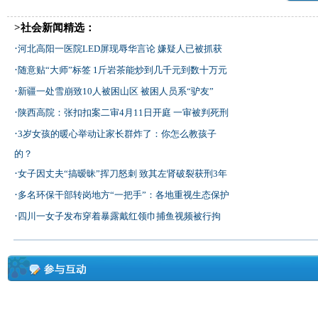
>社会新闻精选：
·
河北高阳一医院LED屏现辱华言论 嫌疑人已被抓获
·
随意贴“大师”标签 1斤岩茶能炒到几千元到数十万元
·
新疆一处雪崩致10人被困山区 被困人员系“驴友”
·
陕西高院：张扣扣案二审4月11日开庭 一审被判死刑
·
3岁女孩的暖心举动让家长群炸了：你怎么教孩子
的？
·
女子因丈夫“搞暧昧”挥刀怒刺 致其左肾破裂获刑3年
·
多名环保干部转岗地方“一把手”：各地重视生态保护
·
四川一女子发布穿着暴露戴红领巾捕鱼视频被行拘