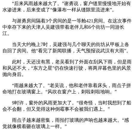
“后来风雨越来越大了。”谢勇说，窗户缝里慢慢地开始有
水渗进来，后来变成了“像瀑布一样从缝隙里流进来”。
与谢勇房间隔着3个房间的是一等舱421房间。在这次事件
中幸存下来的天津人吴建强带着老伴儿和6个街坊一同游长
江。
当天大约晚上7时，吴建强与几个聊天的街坊从甲板上各
自回了房间。他“看完了新闻联播，天气预报说武汉有大雨”。
此时，天还没有黑，老吴看到了外面在刮风下雨，但是雨
和风还不大，“东方之星”仍在快速行驶，将两岸暮色里的风景
抛向身后。
“雨越来越大了。”老吴说，他和老伴靠着床头，雨点子拼
命地打在玻璃窗上。“风吹在窗户上，刺啦刺啦地响。”
9时许，窗外的风雨更加大了。“很奇怪，当时我想到了船
会不会翻，但又觉得这种倒霉事不会被我们遇上。”
雨点子越来越密集，雨拍打玻璃的声响也越来越大。“感
觉就像横着砸在玻璃上一样。”