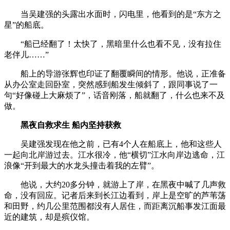
当吴建强的头露出水面时，闪电里，他看到的是“东方之
星”的船底。
“船已经翻了！太快了，黑暗里什么也看不见，没有拉住
老伴儿……”
船上的导游张辉也印证了翻覆瞬间的情形。他说，正准备
从办公室走回卧室，突然感到船发生倾斜了，跟同事说了一
句“好像碰上大麻烦了”，话音刚落，船就翻了，什么也来不及
做。
黑夜自救求生 船内坚持获救
吴建强发现在他之前，已有4个人在船底上，他和这些人
一起向北岸游过去。江水很冷，他“横切”江水向岸边逃命，江
浪像“开到最大的水龙头撞击着我的左臂”。
他说，大约20多分钟，就游上了岸，在黑夜中喊了几声救
命，没有回应。记者后来到长江边看到，岸上是空旷的芦苇荡
和田野，约几公里范围都没有人居住，而距离沉船事发江面最
近的建筑，却是殡仪馆。