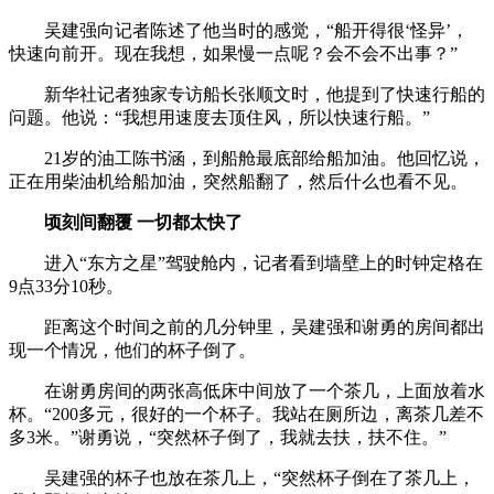
吴建强向记者陈述了他当时的感觉，“船开得很‘怪异’，
快速向前开。现在我想，如果慢一点呢？会不会不出事？”
新华社记者独家专访船长张顺文时，他提到了快速行船的
问题。他说：“我想用速度去顶住风，所以快速行船。”
21岁的油工陈书涵，到船舱最底部给船加油。他回忆说，
正在用柴油机给船加油，突然船翻了，然后什么也看不见。
顷刻间翻覆 一切都太快了
进入“东方之星”驾驶舱内，记者看到墙壁上的时钟定格在
9点33分10秒。
距离这个时间之前的几分钟里，吴建强和谢勇的房间都出
现一个情况，他们的杯子倒了。
在谢勇房间的两张高低床中间放了一个茶几，上面放着水
杯。“200多元，很好的一个杯子。我站在厕所边，离茶几差不
多3米。”谢勇说，“突然杯子倒了，我就去扶，扶不住。”
吴建强的杯子也放在茶几上，“突然杯子倒在了茶几上，