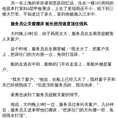
另一名上海的幸存者胡坚跃回忆说，住在一楼105房间的
他原本打算到4层甲板乘凉，上去了发现雨还不小，就下到三
楼大厅里。不知道过了多久，直到他被抛入江水中。
服务员让关窗挪床 船长想用速度顶住强风
大约晚上9时后，由于风雨太大，服务员在走廊里提醒客
人关窗户。
这个时候，服务员在走廊里喊：“雨太大了，把窗户关
上，把床往门的方向推一点，免得打湿床。”
船的走道在中间，船舱的门开在走道上，靠船外侧是窗
户。
“我关了窗户。”他说，在船上已经几天了，我对窗子开和
关已经很熟练了。“但是没听服务员的，我没动床。”
谢勇也谈到了服务员提醒关窗的情节。
他说，大约晚上9时一过，服务员过来叫关窗户。几分钟
后，服务员又进来帮他们挪床，“把床往门的方向挪一些，免
得雨水打湿”。