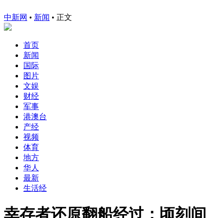
中新网
•
新闻
• 正文
首页
新闻
国际
图片
文娱
财经
军事
港澳台
产经
视频
体育
地方
华人
最新
生活经
幸存者还原翻船经过：顷刻间