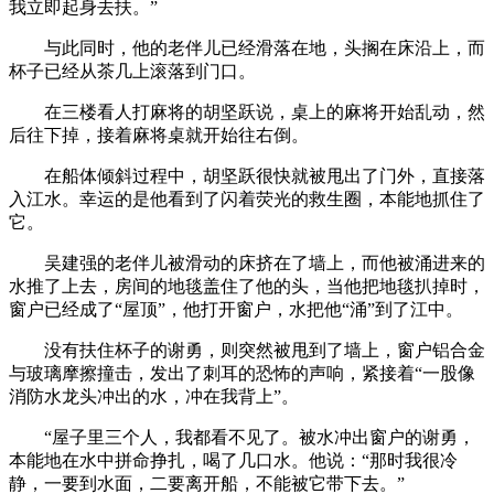
我立即起身去扶。”
与此同时，他的老伴儿已经滑落在地，头搁在床沿上，而
杯子已经从茶几上滚落到门口。
在三楼看人打麻将的胡坚跃说，桌上的麻将开始乱动，然
后往下掉，接着麻将桌就开始往右倒。
在船体倾斜过程中，胡坚跃很快就被甩出了门外，直接落
入江水。幸运的是他看到了闪着荧光的救生圈，本能地抓住了
它。
吴建强的老伴儿被滑动的床挤在了墙上，而他被涌进来的
水推了上去，房间的地毯盖住了他的头，当他把地毯扒掉时，
窗户已经成了“屋顶”，他打开窗户，水把他“涌”到了江中。
没有扶住杯子的谢勇，则突然被甩到了墙上，窗户铝合金
与玻璃摩擦撞击，发出了刺耳的恐怖的声响，紧接着“一股像
消防水龙头冲出的水，冲在我背上”。
“屋子里三个人，我都看不见了。被水冲出窗户的谢勇，
本能地在水中拼命挣扎，喝了几口水。他说：“那时我很冷
静，一要到水面，二要离开船，不能被它带下去。”