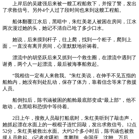
上岸后的吴建强后来被一艘工程船救下，并报了警，发出
了求救信号。另外4个人过了段时间也来到这艘工程船。
船体翻覆江水后，黑暗中，朱红美老人被困在房间，江水
两次漫过她的头，她记不清自己呛了多少口水。
她说，后来摸到杆子，往上爬，找到一个柜子，爬到上
面，一直没有离开房间，心里默默地祈祷着。
漂流中的胡坚跃后来又抓到一个救生圈，在漂流中遇到了
谢勇，两个人一起漂流，最后被海事船救起。
“我相信一定有人来救我。”朱红美说，在伸手不见五指的
船舱内，她没有到处乱动，保存了体力，靠着信念等来了救援
人员。
船倒扣后，陈书涵被困的船舱最底部变成“最上部”，他不
敢动，在黑暗和恐惧中等待着。
2日上午，搜救人员敲打船底时，朱红美听到了敲击声，
她抓起漂在水面上的一根棍子连忙回敲，发出求救信号。12点
52分，朱红美被救出水面。大约2个多小时后，陈书涵也被救
援人员救起。(记者皮曙初、李鹏翔、余国庆、沈翀、万后