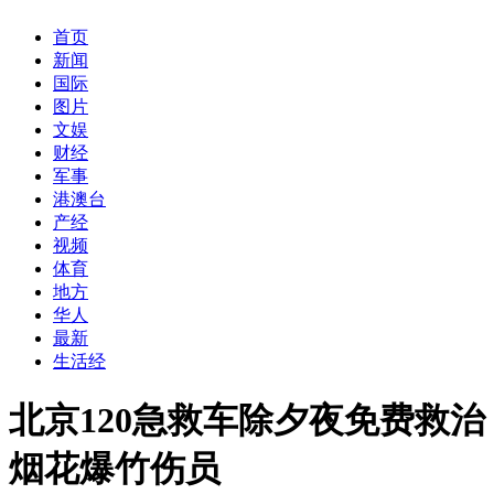
首页
新闻
国际
图片
文娱
财经
军事
港澳台
产经
视频
体育
地方
华人
最新
生活经
北京120急救车除夕夜免费救治
烟花爆竹伤员