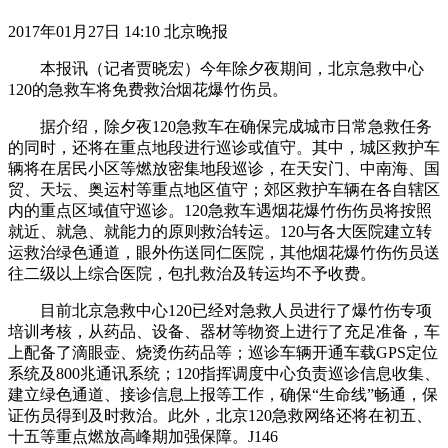
2017年01月27日 14:10 北京晚报
本报讯（记者贾晓宏）今年除夕夜期间，北京急救中心
120的急救车将免费救治烟花爆竹伤员。
据介绍，除夕夜120急救车在确保完成城市日常急救任务
的同时，还将在重点地段进行巡诊或值守。其中，城区救护车
辆将在居民小区等燃放密集地段巡诊，在天安门、中南海、国
贸、天坛、奥运村等重点地区值守；郊区救护车辆在各自辖区
内的重点区域值守巡诊。120急救车遇烟花爆竹伤伤员将按照
就近、就急、就能力的原则救治转运。120与各大医院建立转
运救治绿色通道，眼外伤送同仁医院，其他烟花爆竹伤伤员送
往二级以上综合医院，包扎救治及转运均不予收费。
目前北京急救中心120已经对急救人员进行了爆竹伤专项
培训考核，从药品、设备、器材等物资上进行了充足准备，车
上配备了滴眼壶、烧烫伤药品等；巡诊车辆开通车载GPS定位
系统及800兆通讯系统；120指挥调度中心负责巡诊信息收集、
建立绿色通道、接诊信息上报等工作，确保“生命线”畅通，保
证伤员得到及时救治。此外，北京120急救网络还将在初五、
十五等重点燃放高峰期加强保障。J146