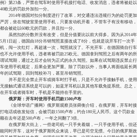
例》第23条，严禁在驾车时使用手机接打电话、收发消息，违者将被处以
40欧元的罚款外加扣一分。
2014年德国对扣分制度进行了改革，对交通违法违规行为的处罚更加
严厉，坐在驾驶室里使用手机，只要发动机开着，不管车子有没有移动，
都会被处以60欧元的罚款，并且扣一分。
虽然扣的分数并没有改变，但是分值要比以前大得多。因为从2014年
5月1日起，德国由18分吊销驾照直接改成了8分，也就是说开车打一次手
机，闯一次红灯，再超速一次，驾照就没了。不光开车，在德国骑自行车
也不允许使用手机，违者将被罚款25欧元。德国拿到驾照之后有两年的所
谓试驾期，通过之后才会转为正式的永久驾照。如果在试驾期违反禁止行
车使用手机规定，后果会更加严重。除了罚款以外，当事人将面临延长两
年的试驾期，回到驾校补习，甚至吊销驾照。
并不是完全禁止开车或骑车时打手机，只是不允许手接触手机，使用
无接触式通话系统是可以的，如蓝牙耳机以及其他车载免提系统。总之，
在开车或者骑车时，手机是不能持在手里的。
俄罗斯：开车时使用手机罚款1500卢布
《全球华语广播网》俄罗斯观察员张舜衡介绍，在俄罗斯，开车时接
打电话或收发短信，会被罚款1500卢布，约合180元人民币。这个罚款金
额在去年还是500卢布，一年之间翻了3倍。
在俄罗斯大街上，一些老司机一只手夹着烟，一只手使用手机，但还
能同时开车，这对于俄罗斯民众来说，早已是司空见惯。今日的俄罗斯政