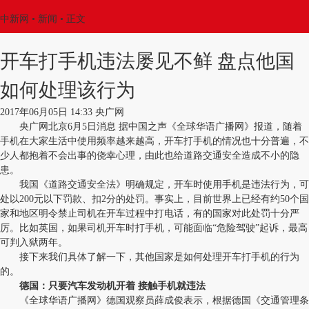
中新网
•
新闻
• 正文
开车打手机违法屡见不鲜 盘点他国
如何处理该行为
2017年06月05日 14:33 央广网
央广网北京6月5日消息 据中国之声《全球华语广播网》报道，随着
手机在大家生活中使用频率越来越高，开车打手机的情况也十分普遍，不
少人都抱着不会出事的侥幸心理，由此也给道路交通安全造成不小的隐
患。
我国《道路交通安全法》明确规定，开车时使用手机是违法行为，可
处以200元以下罚款、扣2分的处罚。事实上，目前世界上已经有约50个国
家和地区明令禁止司机在开车过程中打电话，有的国家对此处罚十分严
厉。比如英国，如果司机开车时打手机，可能面临“危险驾驶”起诉，最高
可判入狱两年。
接下来我们具体了解一下，其他国家是如何处理开车打手机的行为
的。
德国：只要汽车发动机开着 接触手机就违法
《全球华语广播网》德国观察员薛成俊表示，根据德国《交通管理条