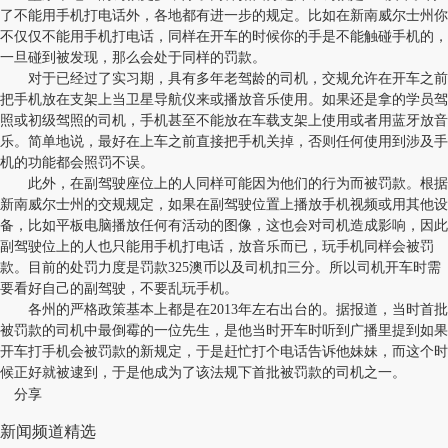
了不能用手机打电话外，各地都有进一步的规定。比如在新南威尔士州你
不仅仅不能用手机打电话，同样在开车的时候你的手是不能触碰手机的，
一旦碰到被发现，那么会处于同样的罚款。
对于已经过了实习期，具有多年老驾龄的司机，交规允许在开车之前
把手机放在支架上当卫星导航仪来或播放音乐使用。如果还是拿的学员驾
照或初级驾照的司机，手机甚至不能放在车载支架上使用或者用蓝牙放音
乐。简单地说，最好在上车之前直接把手机关掉，否则任何使用到涉及手
机的功能都会照罚不误。
此外，在副驾驶座位上的人同样可能因为他们的行为而被罚款。根据
新南威尔士州的交规规定，如果在副驾驶位置上播放手机视频或用其他设
备，比如平板电脑播放任何有活动的图像，这也会对司机造成影响，因此
副驾驶位上的人也只能用手机打电话，放音乐而已，玩手机同样会被罚
款。目前的处罚力度是罚款325澳币以及司机扣三分。所以司机开车时需
要看好自己的副驾驶，不要乱玩手机。
各州的严格政策基本上都是在2013年左右出台的。据报道，当时首批
被罚款的司机中最倒霉的一位先生，是他当时开车时听到广播里提到如果
开车打手机会被罚款的新规定，于是赶忙打个电话告诉他妹妹，而这个时
候正好就被逮到，于是他成为了该法规下首批被罚款的司机之一。
分享
新闻频道精选