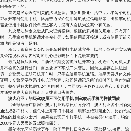
府虽然严加惩处力度，但现实却毫无改善，出现这种社会问题的最主要原
因是多方面的。
首先是民众没有相关的法律意识。俄罗斯普通生活中，几乎每个司机
都在开车时使用手机，比如普通民众使用导航或短信电邮等，出租车司机
需要使用手机软件抢单接送客人，没有人会认为这其中有问题。
其次是法律定义造成民众理解模糊。根据俄罗斯相关规定，只有开车
时一只手拿着手机通话才会被处罚，如果使用蓝牙接通，或者使用听筒公
放功能是没有问题的。
所以，很多民众会以为开车时接打电话其实是可以的，驾驶时实际的
复杂路况和谈话内容对司机心理影响反而不是最重要的。
最后是执法困难。目前俄罗斯交警抓到边开车边手机通话的司机大多
并不会真的进行处罚，而是要求下车或口头警告。因为这里存在执法困
境，交警无法证明司机开车时一只手在使用手机通话。如果需要具体文件
证明，交警需要联系其电信运营商，获得通话记录的详细时间信息作为证
据，整个过程大概需要2个月的时间，而罚款只有区区1500卢布，所以俄
罗斯交警也大多以视而不见或者口头警告。
澳大利亚：初级驾驶员不可使用手机 副驾驶玩手机同样被罚款
《全球华语广播网》澳大利亚观察员胡方介绍，澳大利亚各个州的交
通法规各不相同，但总体上开车打手机这一项都是绝对禁止的。比如悉尼
所在的新南威尔士州，如果被发现开车打手机，将会被罚414澳币，约合
2000多元人民币以及驾照扣四分。
墨尔本地区的罚款更多，除了同样扣四分之外，罚款是433澳币。除